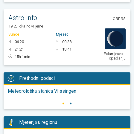
Astro-info
danas
19:23 lokalno vrijeme
Sunce
Mjesec
06:20
00:28
21:21
18:41
Polumjesec u
15h 1min
opadanju
Prethodni podaci
Meteorološka stanica Vlissingen
Mjerenja u regionu