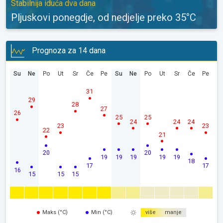
Stabilnija iduća dva dana
Pljuskovi ponegdje, od nedjelje preko 35°C
Prognoza za 14 dana
Su
Ne
Po
Ut
Sr
Če
Pe
Su
Ne
Po
Ut
Sr
Če
Pe
31
29
28
27
26
25
25
24
24
24
23
23
22
21
20
20
19
19
19
19
19
18
17
17
16
15
15
15
Maks (°C)
Min (°C)
više
manje