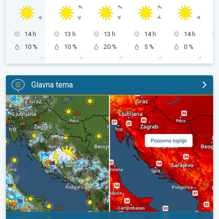
14 h
13 h
13 h
14 h
14 h
10 %
10 %
20 %
5 %
0 %
Glavna tema
Pljuskovi ponegdje, od nedjelje preko 35°C. Stabilnija iduća dva 