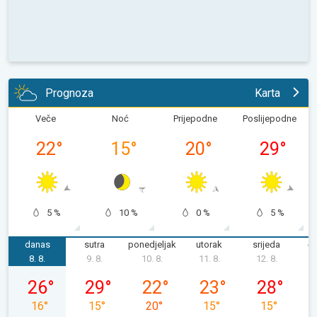
Prognoza
Karta
Veče
Noć
Prijepodne
Poslijepodne
22
°
15
°
20
°
29
°
5 %
10 %
0 %
5 %
danas
sutra
ponedjeljak
utorak
srijeda
če
8. 8.
9. 8.
10. 8.
11. 8.
12. 8.
1
subota, 08. 08.
nedjelja, 09. 08.
ponedjeljak, 10. 08.
utorak, 11. 08.
srijeda, 12. 0
26
°
29
°
22
°
23
°
28
°
16
°
15
°
20
°
15
°
15
°