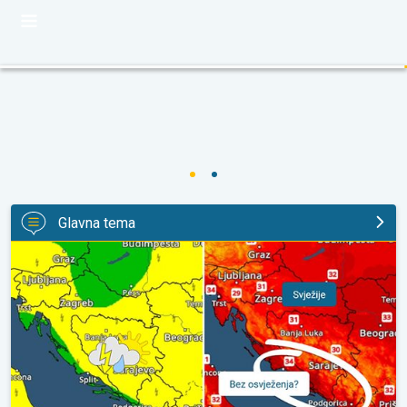
Glavna tema
Svježije, ne i svuda. Lokalni pljuskovi. Ponovno toplije. . .