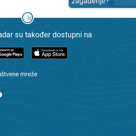
zagađenje?
dar su također dostupni na
uštvene mreže