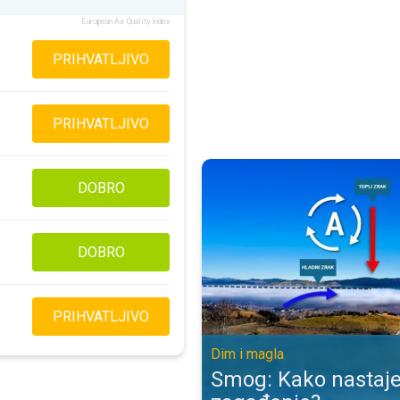
European Air Quality Index
PRIHVATLJIVO
PRIHVATLJIVO
Smog: Kako nastaje opasno zagađ
DOBRO
DOBRO
PRIHVATLJIVO
Dim i magla
Smog: Kako nastaj