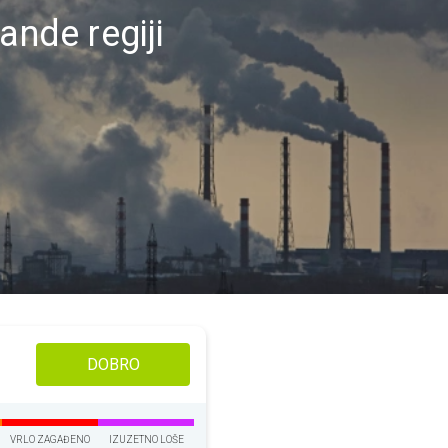
ande regiji
DOBRO
VRLO ZAGAĐENO
IZUZETNO LOŠE