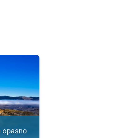
enje?. Dim i magla. . .
e opasno