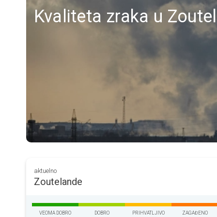
Kvaliteta zraka u Zoutel
aktuelno
Zoutelande
VEOMA DOBRO
DOBRO
PRIHVATLJIVO
ZAGAĐENO