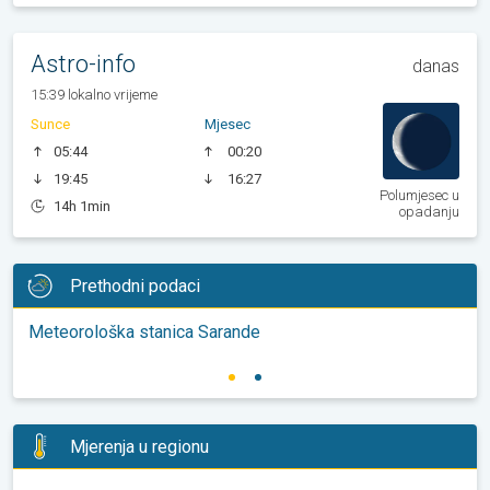
Astro-info
danas
15:39 lokalno vrijeme
Sunce
Mjesec
05:44
00:20
19:45
16:27
Polumjesec u
14h 1min
opadanju
Prethodni podaci
Meteorološka stanica Sarande
Mjerenja u regionu