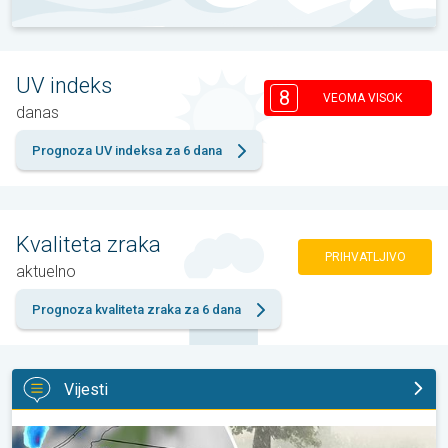
UV indeks
8
VEOMA VISOK
danas
Prognoza UV indeksa za 6 dana
Kvaliteta zraka
PRIHVATLJIVO
aktuelno
Prognoza kvaliteta zraka za 6 dana
Vijesti
Ogromni komadi leda u Poljskoj. Nevrijeme. . .