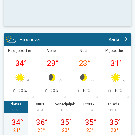
Prognoza
Karta
Poslijepodne
Veče
Noć
Prijepodne
34
°
29
°
23
°
31
°
20 %
20 %
10 %
10 %
danas
sutra
ponedjeljak
utorak
srijeda
če
8. 8.
9. 8.
10. 8.
11. 8.
12. 8.
1
subota, 08. 08.
nedjelja, 09. 08.
ponedjeljak, 10. 08.
utorak, 11. 08.
srijeda, 12. 0
34
°
36
°
35
°
35
°
35
°
21
°
23
°
23
°
23
°
23
°