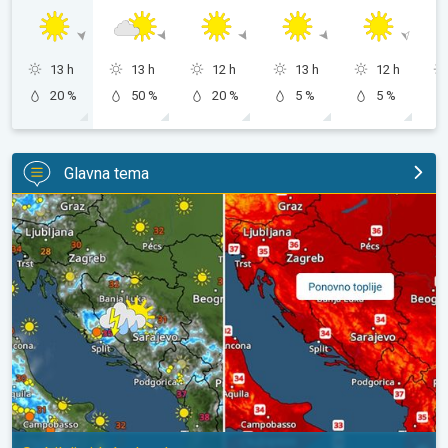
13 h
13 h
12 h
13 h
12 h
20 %
50 %
20 %
5 %
5 %
Glavna tema
Pljuskovi ponegdje, od nedjelje preko 35°C. Stabilnija iduća dva 