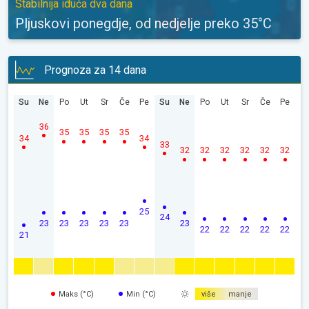
Stabilnija iduća dva dana
Pljuskovi ponegdje, od nedjelje preko 35°C
Prognoza za 14 dana
Su
Ne
Po
Ut
Sr
Če
Pe
Su
Ne
Po
Ut
Sr
Če
Pe
36
35
35
35
35
34
34
33
32
32
32
32
32
32
25
24
23
23
23
23
23
23
22
22
22
22
22
21
Maks (°C)
Min (°C)
više
manje