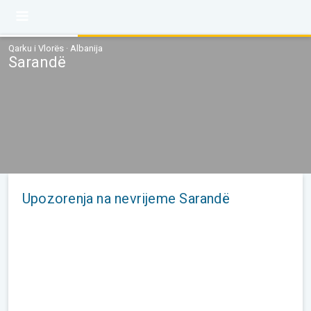
Qarku i Vlorës · Albanija
Sarandë
Upozorenja na nevrijeme Sarandë