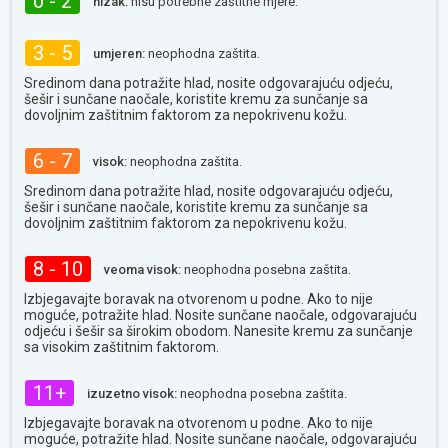
0 - 2
nizak:
nisu potrebne zaštitne mjere.
3 - 5
umjeren:
neophodna zaštita.
Sredinom dana potražite hlad, nosite odgovarajuću odjeću,
šešir i sunčane naočale, koristite kremu za sunčanje sa
dovoljnim zaštitnim faktorom za nepokrivenu kožu.
6 - 7
visok:
neophodna zaštita.
Sredinom dana potražite hlad, nosite odgovarajuću odjeću,
šešir i sunčane naočale, koristite kremu za sunčanje sa
dovoljnim zaštitnim faktorom za nepokrivenu kožu.
8 - 10
veoma visok:
neophodna posebna zaštita.
Izbjegavajte boravak na otvorenom u podne. Ako to nije
moguće, potražite hlad. Nosite sunčane naočale, odgovarajuću
odjeću i šešir sa širokim obodom. Nanesite kremu za sunčanje
sa visokim zaštitnim faktorom.
11+
izuzetno visok:
neophodna posebna zaštita.
Izbjegavajte boravak na otvorenom u podne. Ako to nije
moguće, potražite hlad. Nosite sunčane naočale, odgovarajuću