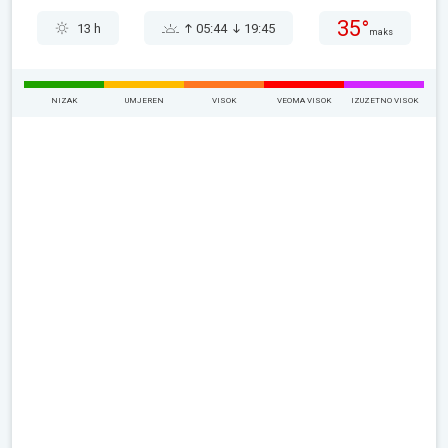
35°
13 h
05:44
19:45
maks
NIZAK
UMJEREN
VISOK
VEOMA VISOK
IZUZETNO VISOK