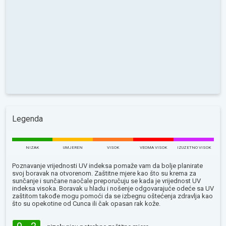
Legenda
NIZAK
UMJEREN
VISOK
VEOMA VISOK
IZUZETNO VISOK
Poznavanje vrijednosti UV indeksa pomaže vam da bolje planirate
svoj boravak na otvorenom. Zaštitne mjere kao što su krema za
sunčanje i sunčane naočale preporučuju se kada je vrijednost UV
indeksa visoka. Boravak u hladu i nošenje odgovarajuće odeće sa UV
zaštitom takođe mogu pomoći da se izbegnu oštećenja zdravlja kao
što su opekotine od Сunca ili čak opasan rak kože.