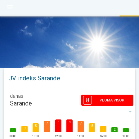
UV indeks Sarandë
danas
8
VEOMA VISOK
Sarandë
8
8
7
7
5
5
3
3
2
1
1
08:00
10:00
12:00
14:00
16:00
18:00