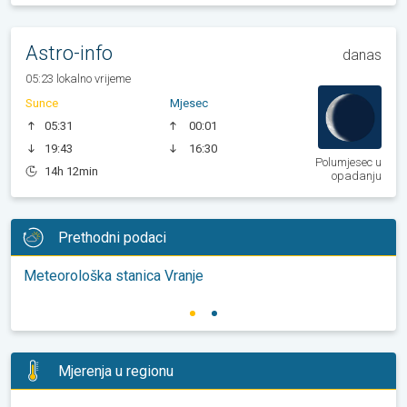
Astro-info
danas
05:23 lokalno vrijeme
Sunce
Mjesec
05:31
00:01
19:43
16:30
Polumjesec u
14h 12min
opadanju
Prethodni podaci
Meteorološka stanica Vranje
Mjerenja u regionu