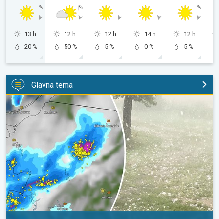
13 h
12 h
12 h
14 h
12 h
20 %
50 %
5 %
0 %
5 %
Glavna tema
Ogromni komadi leda u Poljskoj. Nevrijeme. . .