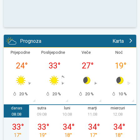
Prognoza
Karta
Prijepodne
Poslijepodne
Veče
Noć
24
°
33
°
27
°
19
°
20 %
20 %
20 %
10 %
danas
sutra
luni
marți
miercuri
08.08
09.08
10.08
11.08
12.08
sâmbătă, 08.08
duminică, 09.08
luni, 10.08
marți, 11.08
miercuri, 12.
33
°
33
°
34
°
34
°
34
°
17
°
19
°
18
°
17
°
18
°