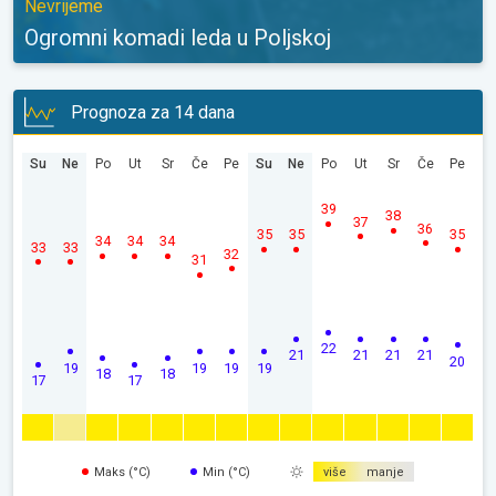
Nevrijeme
Ogromni komadi leda u Poljskoj
Prognoza za 14 dana
Su
Ne
Po
Ut
Sr
Če
Pe
Su
Ne
Po
Ut
Sr
Če
Pe
39
38
37
36
35
35
35
34
34
34
33
33
32
31
22
21
21
21
21
20
19
19
19
19
18
18
17
17
Maks (°C)
Min (°C)
više
manje