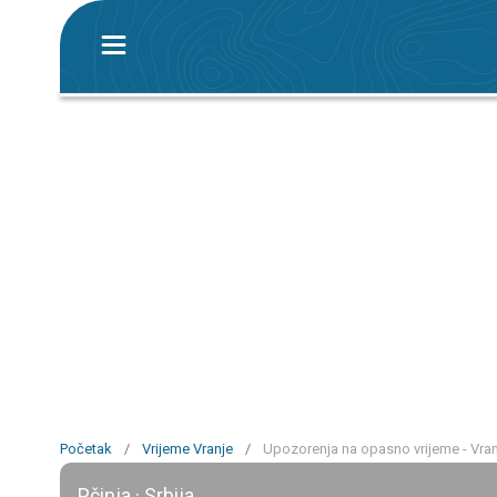
Početak
/
Vrijeme Vranje
/
Upozorenja na opasno vrijeme - Vran
Pčinja · Srbija