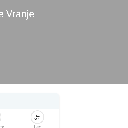
e Vranje
tar
Led