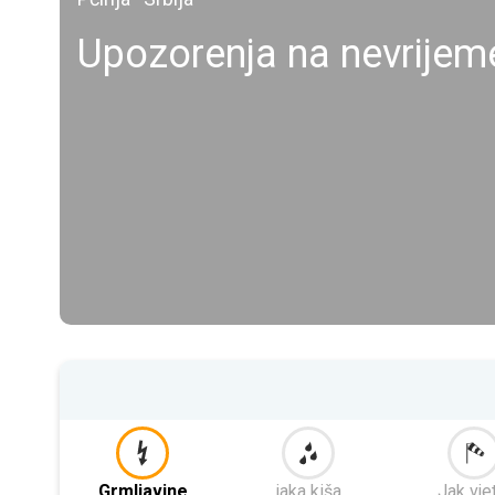
Upozorenja na nevrijem
Grmljavine
jaka kiša
Jak vje