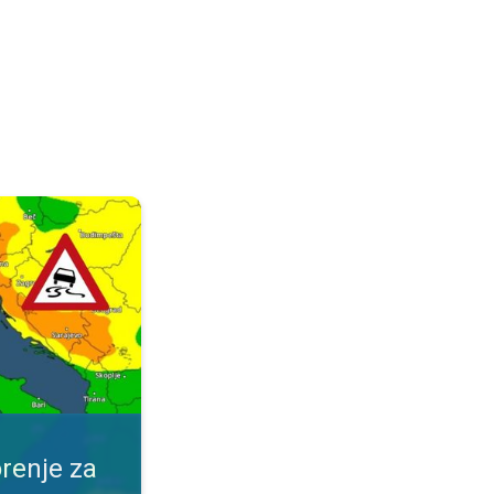
ijeme. Obavijest za vaše mjesto. . .
renje za