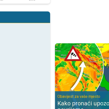
Kako pronaći upozorenje za nevr
Obavijest za vaše mjesto
Kako pronaći upozo