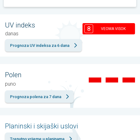
UV indeks
8
VEOMA VISOK
danas
Prognoza UV indeksa za 6 dana
Polen
puno
Prognoza polena za 7 dana
Planinski i skijaški uslovi
Trenutno vrijeme u planinama