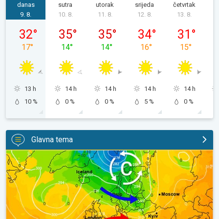
danas
sutra
utorak
srijeda
četvrtak
p
9. 8.
10. 8.
11. 8.
12. 8.
13. 8.
1
nedjelja, 09. 08.
ponedjeljak, 10. 08.
utorak, 11. 08.
srijeda, 12. 08.
četvrtak, 13.
32
°
35
°
35
°
34
°
31
°
17
°
14
°
14
°
16
°
15
°
13 h
14 h
14 h
14 h
14 h
10 %
0 %
0 %
5 %
0 %
Glavna tema
Vrući dani i dalje, toplije do utorka. Ne i posvuda suho. . .