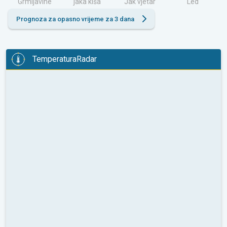
Grmljavine
jaka kiša
Jak vjetar
Led
Prognoza za opasno vrijeme za 3 dana
TemperaturaRadar