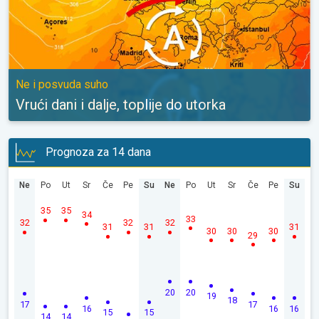
Ne i posvuda suho
Vrući dani i dalje, toplije do utorka
Prognoza za 14 dana
Ne
Po
Ut
Sr
Če
Pe
Su
Ne
Po
Ut
Sr
Če
Pe
Su
35
35
34
33
32
32
32
31
31
31
30
30
30
29
20
20
19
18
17
17
16
16
16
15
15
14
14