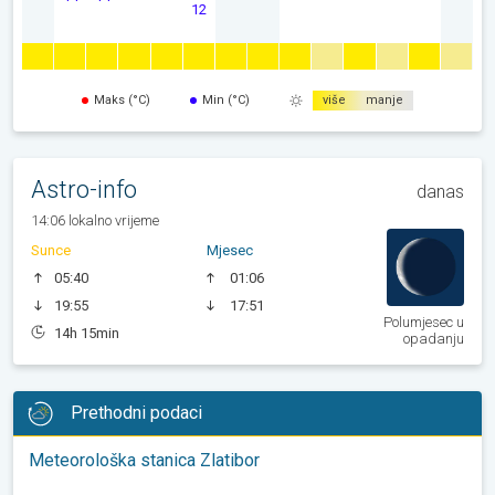
12
Maks (°C)
Min (°C)
više
manje
Astro-info
danas
14:06 lokalno vrijeme
Sunce
Mjesec
05:40
01:06
19:55
17:51
Polumjesec u
14h 15min
opadanju
Prethodni podaci
Meteorološka stanica Zlatibor