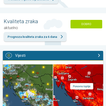
Kvaliteta zraka
DOBRO
aktuelno
Prognoza kvaliteta zraka za 6 dana
Vijesti
Pljuskovi ponegdje, od nedjelje preko 35°C. Stabilnija iduća dva 