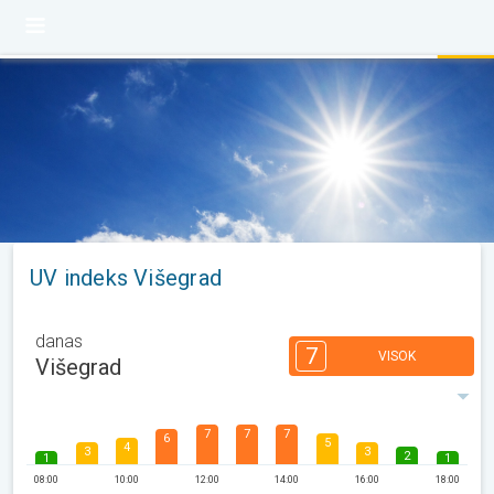
UV indeks Višegrad
danas
7
VISOK
Višegrad
7
7
7
6
5
4
3
3
2
1
1
08:00
10:00
12:00
14:00
16:00
18:00