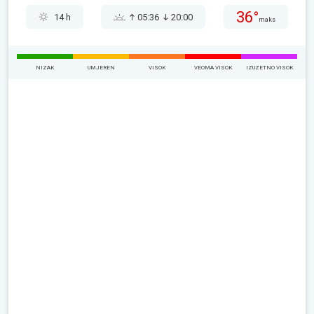
36°
14 h
05:36
20:00
maks
NIZAK
UMJEREN
VISOK
VEOMA VISOK
IZUZETNO VISOK