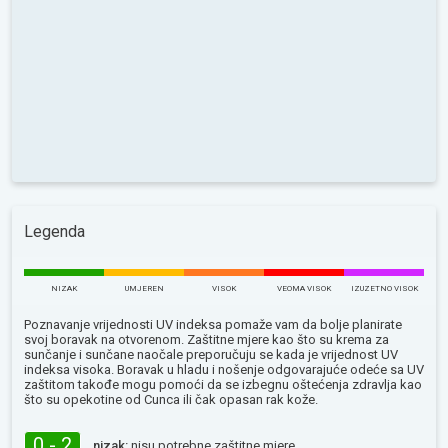
Legenda
NIZAK
UMJEREN
VISOK
VEOMA VISOK
IZUZETNO VISOK
Poznavanje vrijednosti UV indeksa pomaže vam da bolje planirate
svoj boravak na otvorenom. Zaštitne mjere kao što su krema za
sunčanje i sunčane naočale preporučuju se kada je vrijednost UV
indeksa visoka. Boravak u hladu i nošenje odgovarajuće odeće sa UV
zaštitom takođe mogu pomoći da se izbegnu oštećenja zdravlja kao
što su opekotine od Сunca ili čak opasan rak kože.
0 - 2
nizak:
nisu potrebne zaštitne mjere.