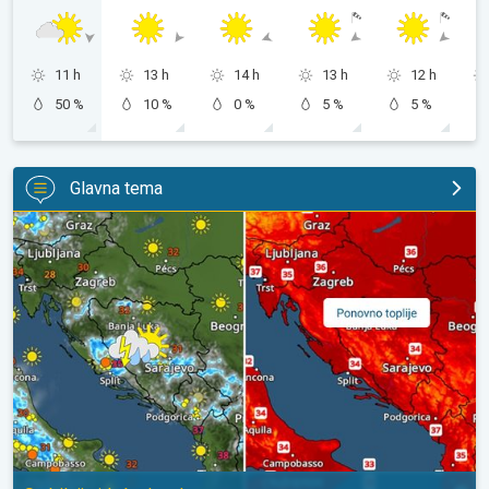
11 h
13 h
14 h
13 h
12 h
50 %
10 %
0 %
5 %
5 %
Glavna tema
Pljuskovi ponegdje, od nedjelje preko 35°C. Stabilnija iduća dva 