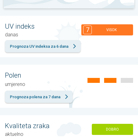
UV indeks
7
VISOK
danas
Prognoza UV indeksa za 6 dana
Polen
umjereno
Prognoza polena za 7 dana
Kvaliteta zraka
DOBRO
aktuelno