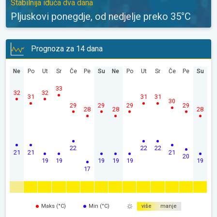
Stabilnija iduća dva dana
Pljuskovi ponegdje, od nedjelje preko 35°C
Prognoza za 14 dana
Ne
Po
Ut
Sr
Če
Pe
Su
Ne
Po
Ut
Sr
Če
Pe
Su
33
32
32
31
31
31
30
29
29
29
29
28
28
28
22
22
22
21
21
21
20
19
19
19
19
19
19
17
Maks (°C)
Min (°C)
više
manje