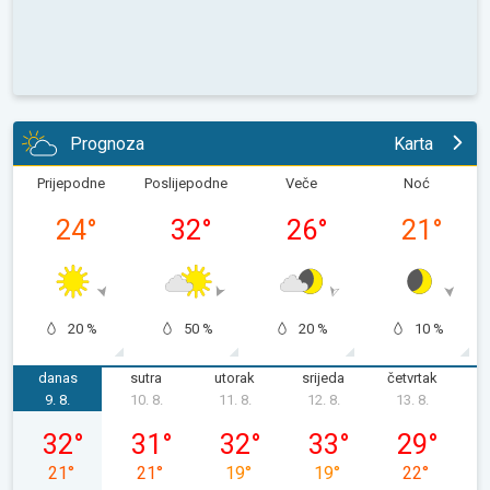
Prognoza
Karta
Prijepodne
Poslijepodne
Veče
Noć
24
°
32
°
26
°
21
°
20 %
50 %
20 %
10 %
danas
sutra
utorak
srijeda
četvrtak
p
9. 8.
10. 8.
11. 8.
12. 8.
13. 8.
1
nedjelja, 09. 08.
ponedjeljak, 10. 08.
utorak, 11. 08.
srijeda, 12. 08.
četvrtak, 13.
32
°
31
°
32
°
33
°
29
°
21
°
21
°
19
°
19
°
22
°