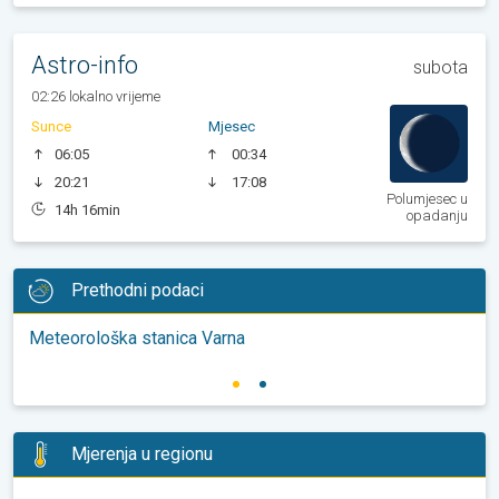
Astro-info
subota
02:26 lokalno vrijeme
Sunce
Mjesec
06:05
00:34
20:21
17:08
Polumjesec u
14h 16min
opadanju
Prethodni podaci
Meteorološka stanica Varna
Mjerenja u regionu