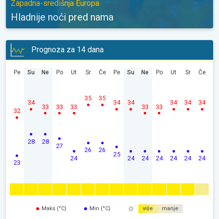
Zapadna-središnja Europa
Hladnije noći pred nama
Prognoza za 14 dana
Pe
Su
Ne
Po
Ut
Sr
Če
Pe
Su
Ne
Po
Ut
Sr
Če
35
35
34
34
34
34
34
34
33
33
33
33
33
32
28
28
27
26
26
25
24
24
24
24
24
24
24
23
Maks (°C)
Min (°C)
više
manje