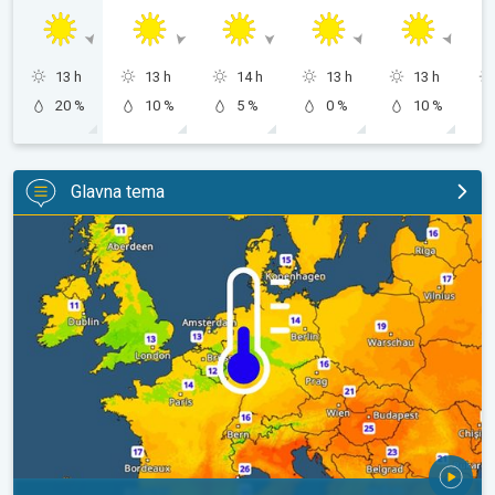
13 h
13 h
14 h
13 h
13 h
20 %
10 %
5 %
0 %
10 %
Glavna tema
Hladnije noći pred nama. Zapadna-središnja Europa. . .