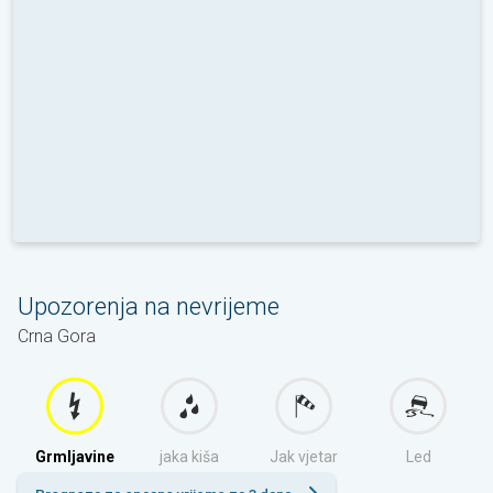
Upozorenja na nevrijeme
Crna Gora
Grmljavine
jaka kiša
Jak vjetar
Led