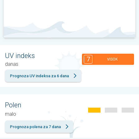
UV indeks
7
VISOK
danas
Prognoza UV indeksa za 6 dana
Polen
malo
Prognoza polena za 7 dana