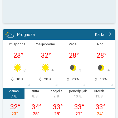
Prognoza
Karta
Prijepodne
Poslijepodne
Veče
Noć
28
°
32
°
28
°
28
°
10 %
20 %
20 %
10 %
danas
sutra
nedjelja
ponedjeljak
utorak
s
7. 8.
8. 8.
9. 8.
10. 8.
11. 8.
1
petak, 07. 08.
subota, 08. 08.
nedjelja, 09. 08.
ponedjeljak, 10. 08.
utorak, 11. 0
32
°
34
°
33
°
33
°
33
°
23
°
28
°
28
°
27
°
24
°