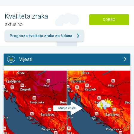
Kvaliteta zraka
DOBRO
aktuelno
Prognoza kvaliteta zraka za 6 dana
Vijesti
Bliži se osvježenje s pljuskovima. Četvrtak vrlo vruć. . .