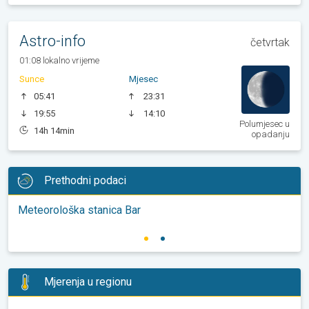
Astro-info
četvrtak
01:08 lokalno vrijeme
Sunce
Mjesec
05:41
23:31
19:55
14:10
Polumjesec u
14h 14min
opadanju
Prethodni podaci
Meteorološka stanica Bar
Mjerenja u regionu