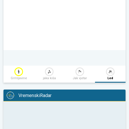
Grmljavine
jaka kiša
Jak vjetar
Led
VremenskiRadar