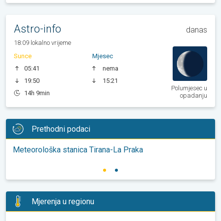
Astro-info
danas
18:09 lokalno vrijeme
Sunce
Mjesec
05:41
nema
19:50
15:21
Polumjesec u
14h 9min
opadanju
Prethodni podaci
Meteorološka stanica Tirana-La Praka
Mjerenja u regionu