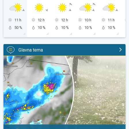
11 h
12 h
12 h
10 h
11 h
50 %
10 %
10 %
10 %
10 %
Glavna tema
Ogromne tuče u Poljskoj. Nevrijeme. . .