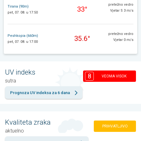
pretežno vedro
Tirana (90m)
33°
Vjetar S 3 m/s
pet, 07. 08. u 17:50
pretežno vedro
Peshkopia (660m)
35.6°
Vjetar 0 m/s
pet, 07. 08. u 17:00
UV indeks
8
VEOMA VISOK
sutra
Prognoza UV indeksa za 6 dana
Kvaliteta zraka
PRIHVATLJIVO
aktuelno