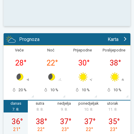
Prognoza
Karta
Veče
Noć
Prijepodne
Poslijepodne
28
°
22
°
30
°
38
°
20 %
10 %
10 %
10 %
danas
sutra
nedjelja
ponedjeljak
utorak
s
7. 8.
8. 8.
9. 8.
10. 8.
11. 8.
1
petak, 07. 08.
subota, 08. 08.
nedjelja, 09. 08.
ponedjeljak, 10. 08.
utorak, 11. 0
36
°
38
°
37
°
37
°
35
°
21
°
22
°
23
°
22
°
23
°