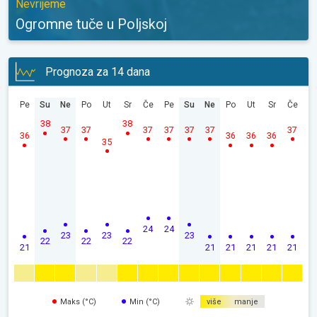
Nevrijeme
Ogromne tuče u Poljskoj
Prognoza za 14 dana
Pe
Su
Ne
Po
Ut
Sr
Če
Pe
Su
Ne
Po
Ut
Sr
Če
38
38
37
37
37
37
37
37
37
36
36
36
36
35
24
24
23
23
23
22
22
22
21
21
21
21
21
21
Maks (°C)
Min (°C)
više
manje