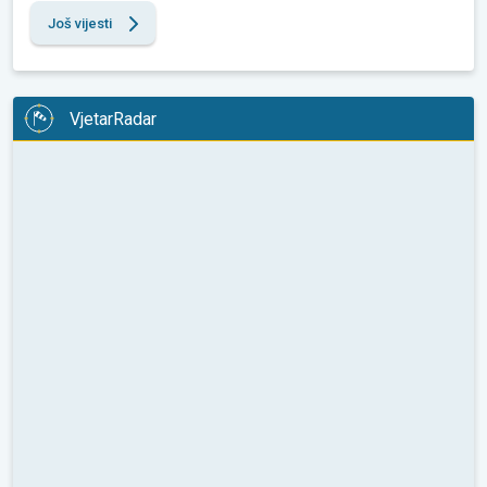
Još vijesti
VjetarRadar