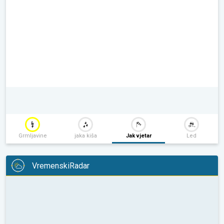
Grmljavine
jaka kiša
Jak vjetar
Led
VremenskiRadar