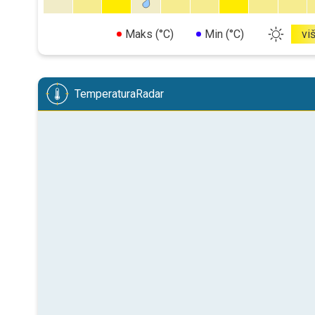
Maks (°C)
Min (°C)
vi
TemperaturaRadar