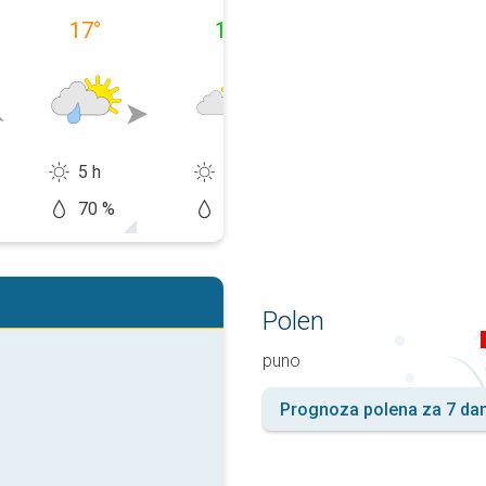
17
°
13
°
11
°
5 h
11 h
12 h
70 %
10 %
10 %
Polen
puno
Prognoza polena za 7 da