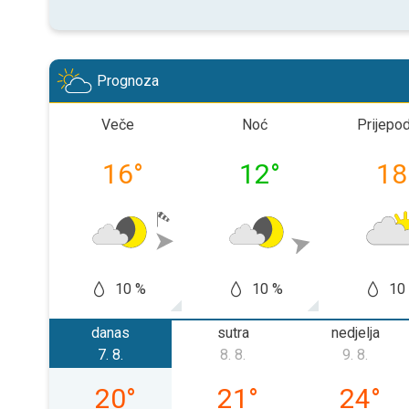
Prognoza
Veče
Noć
Prijepo
16
°
12
°
18
10 %
10 %
10
danas
sutra
nedjelja
7. 8.
8. 8.
9. 8.
petak, 07. 08.
subota, 08. 08.
nedjelja,
20
°
21
°
24
°