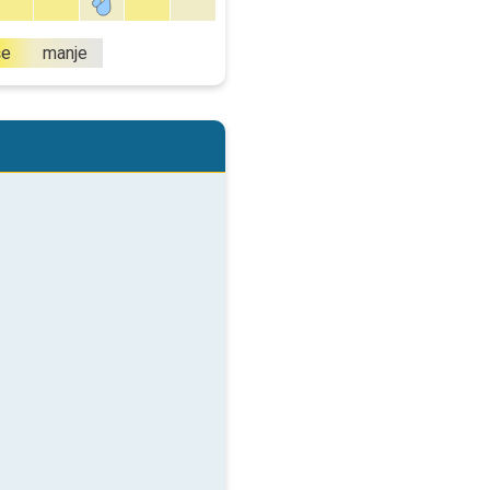
še
manje