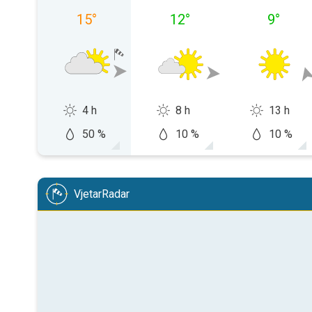
15
°
12
°
9
°
4 h
8 h
13 h
50 %
10 %
10 %
VjetarRadar