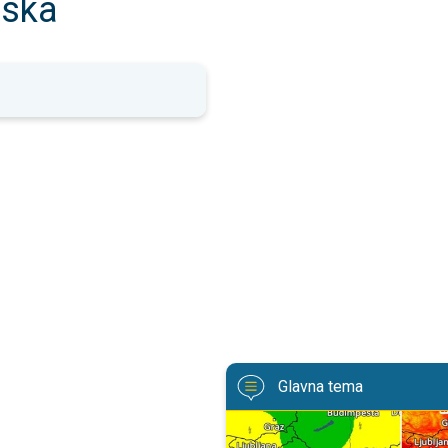
jska
Glavna tema
Svježije, ne i svuda. Lokalni plju