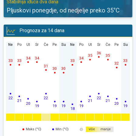
Stabilnija iduća dva dana
Pljuskovi ponegdje, od nedjelje preko 35°C
Prognoza za 14 dana
Ne
Po
Ut
Sr
Če
Pe
Su
Ne
Po
Ut
Sr
Če
Pe
Su
36
35
35
34
34
34
33
33
33
33
32
31
30
30
22
22
22
21
21
21
20
20
19
19
19
19
19
18
Maks (°C)
Min (°C)
više
manje