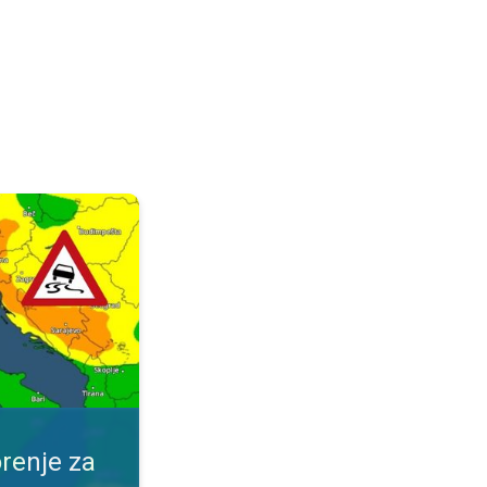
ijeme. Obavijest za vaše mjesto. . .
renje za