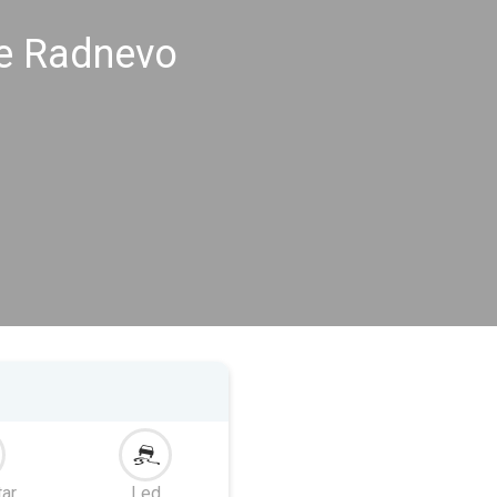
me Radnevo
tar
Led