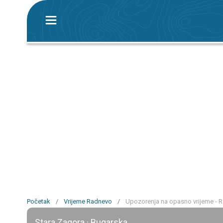
Početak
/
Vrijeme Radnevo
/
Upozorenja na opasno vrijeme - 
Stara Zagora · Bugarska