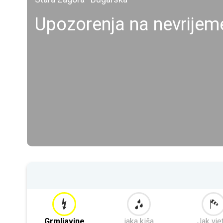
Upozorenja na nevrije
Grmljavine
jaka kiša
Jak vje