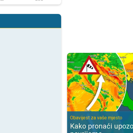
Kako pronaći upozorenje za nevr
Obavijest za vaše mjesto
Kako pronaći upozo