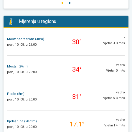
Mjerenja u regionu
-
Mostar aerodrom (48m)
30°
Vjetar J 3 m/s
pon, 10. 08. u 21:00
vedro
Mostar (97m)
34°
Vjetar 0 m/s
pon, 10. 08. u 20:00
vedro
Ploče (5m)
31°
Vjetar S 3 m/s
pon, 10. 08. u 20:00
vedro
Bjelašnica (2070m)
17.1°
Vjetar I 4 m/s
pon, 10. 08. u 20:00