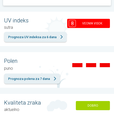
UV indeks
8
VEOMA VISOK
sutra
Prognoza UV indeksa za 6 dana
Polen
puno
Prognoza polena za 7 dana
Kvaliteta zraka
DOBRO
aktuelno