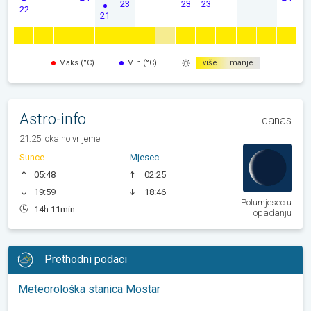
23
23
23
22
21
Maks (°C)
Min (°C)
više
manje
Astro-info
danas
21:25 lokalno vrijeme
Sunce
Mjesec
05:48
02:25
19:59
18:46
Polumjesec u
14h 11min
opadanju
Prethodni podaci
Meteorološka stanica Mostar