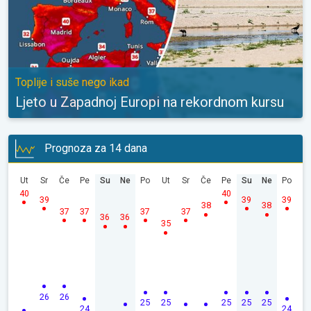
Toplije i suše nego ikad
Ljeto u Zapadnoj Europi na rekordnom kursu
Prognoza za 14 dana
Ut
Sr
Če
Pe
Su
Ne
Po
Ut
Sr
Če
Pe
Su
Ne
Po
40
40
39
39
39
38
38
37
37
37
37
36
36
35
26
26
25
25
25
25
25
24
24