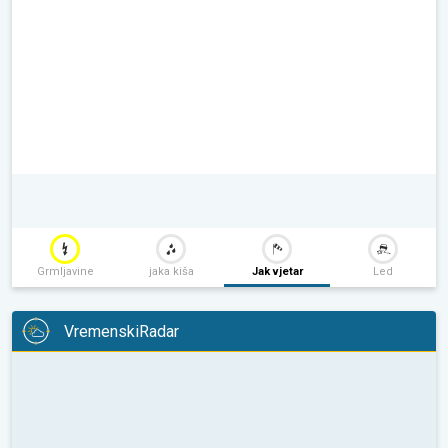
Grmljavine
jaka kiša
Jak vjetar
Led
VremenskiRadar