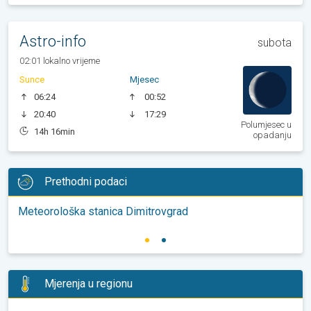
Astro-info
subota
02:01 lokalno vrijeme
Sunce
Mjesec
06:24
00:52
20:40
17:29
Polumjesec u
14h 16min
opadanju
Prethodni podaci
Meteorološka stanica Dimitrovgrad
Mjerenja u regionu