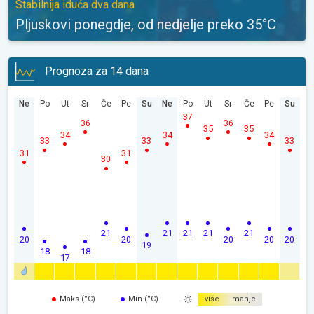
Stabilnija iduća dva dana
Pljuskovi ponegdje, od nedjelje preko 35°C
Prognoza za 14 dana
Ne
Po
Ut
Sr
Če
Pe
Su
Ne
Po
Ut
Sr
Če
Pe
Su
37
36
36
35
35
34
34
34
33
33
33
31
31
30
21
21
21
21
21
20
20
20
20
20
19
18
18
17
Maks (°C)
Min (°C)
više
manje