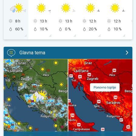
8 h
13 h
13 h
12 h
12 h
60 %
10 %
0 %
20 %
10 %
Glavna tema
Pljuskovi ponegdje, od nedjelje preko 35°C. Stabilnija iduća dva 