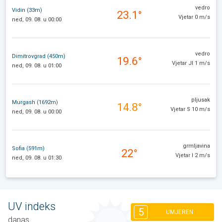
vedro
Vidin (33m)
23.1°
Vjetar 0 m/s
ned, 09. 08. u 00:00
vedro
Dimitrovgrad (450m)
19.6°
Vjetar JI 1 m/s
ned, 09. 08. u 01:00
pljusak
Murgash (1692m)
14.8°
Vjetar S 10 m/s
ned, 09. 08. u 00:00
grmljavina
Sofia (591m)
22°
Vjetar I 2 m/s
ned, 09. 08. u 01:30
UV indeks
5
UMJEREN
danas