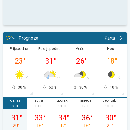
Prognoza
Karta
Prijepodne
Poslijepodne
Veče
Noć
23
°
31
°
26
°
18
°
30 %
60 %
30 %
10 %
danas
sutra
utorak
srijeda
četvrtak
p
9. 8.
10. 8.
11. 8.
12. 8.
13. 8.
1
nedjelja, 09. 08.
ponedjeljak, 10. 08.
utorak, 11. 08.
srijeda, 12. 08.
četvrtak, 13.
31
°
33
°
34
°
36
°
30
°
20
°
18
°
17
°
18
°
21
°