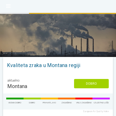
Kvaliteta zraka u Montana regiji
aktuelno
DOBRO
Montana
VEOMA DOBRO
DOBRO
PRIHVATLJIVO
ZAGAĐENO
VRLO ZAGAĐENO
IZUZETNO LOŠE
European Air Quality Index