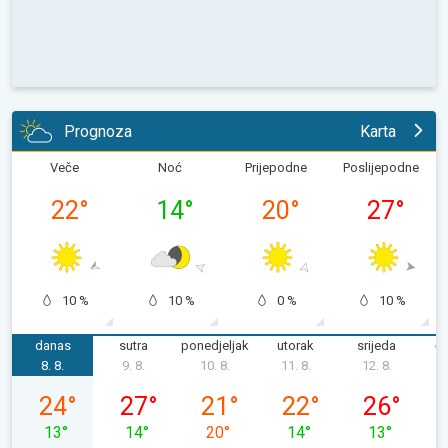
Prognoza
Karta
Veče
Noć
Prijepodne
Poslijepodne
22
°
14
°
20
°
27
°
10 %
10 %
0 %
10 %
danas
sutra
ponedjeljak
utorak
srijeda
če
8. 8.
9. 8.
10. 8.
11. 8.
12. 8.
1
subota, 08. 08.
nedjelja, 09. 08.
ponedjeljak, 10. 08.
utorak, 11. 08.
srijeda, 12. 0
24
°
27
°
21
°
22
°
26
°
13
°
14
°
20
°
14
°
13
°