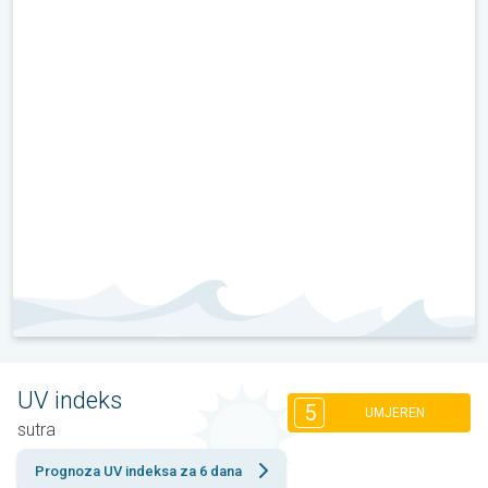
UV indeks
5
UMJEREN
sutra
Prognoza UV indeksa za 6 dana