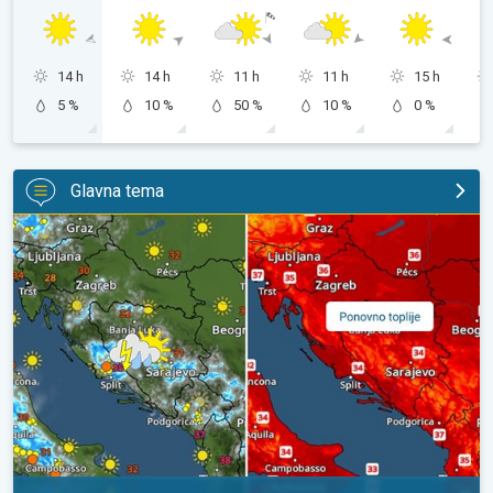
14 h
14 h
11 h
11 h
15 h
5 %
10 %
50 %
10 %
0 %
Glavna tema
Pljuskovi ponegdje, od nedjelje preko 35°C. Stabilnija iduća dva 