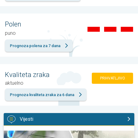
Polen
puno
Prognoza polena za 7 dana
Kvaliteta zraka
PRIHVATLJIVO
aktuelno
Prognoza kvaliteta zraka za 6 dana
Vijesti
Ogromni komadi leda u Poljskoj. Nevrijeme. . .