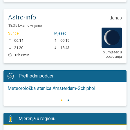
Astro-info
danas
18:35 lokalno vrijeme
Sunce
Mjesec
06:14
00:19
21:20
18:43
Polumjesec u
15h 6min
opadanju
Prethodni podaci
Meteorološka stanica Amsterdam-Schiphol
Mjerenja u regionu