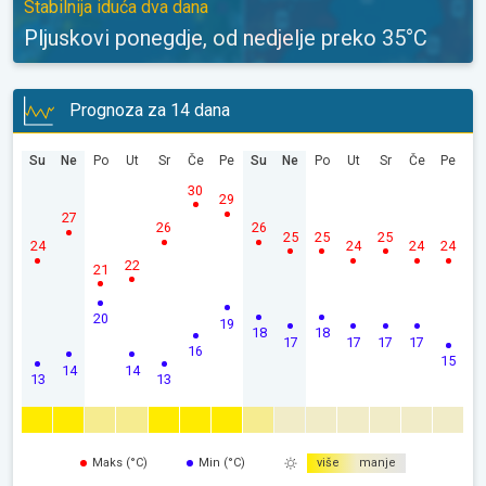
Stabilnija iduća dva dana
Pljuskovi ponegdje, od nedjelje preko 35°C
Prognoza za 14 dana
Su
Ne
Po
Ut
Sr
Če
Pe
Su
Ne
Po
Ut
Sr
Če
Pe
30
29
27
26
26
25
25
25
24
24
24
24
22
21
20
19
18
18
17
17
17
17
16
15
14
14
13
13
Maks (°C)
Min (°C)
više
manje