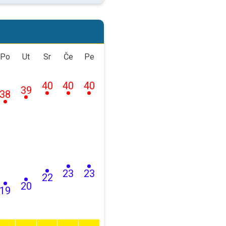
Po
Ut
Sr
Če
Pe
40
40
40
39
38
23
23
22
20
19