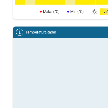
Maks (°C)
Min (°C)
vi
TemperaturaRadar