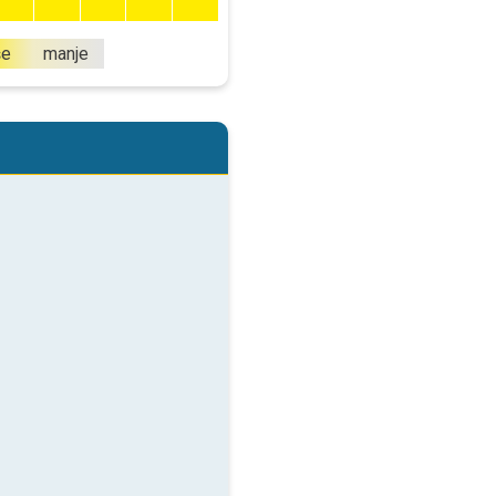
še
manje