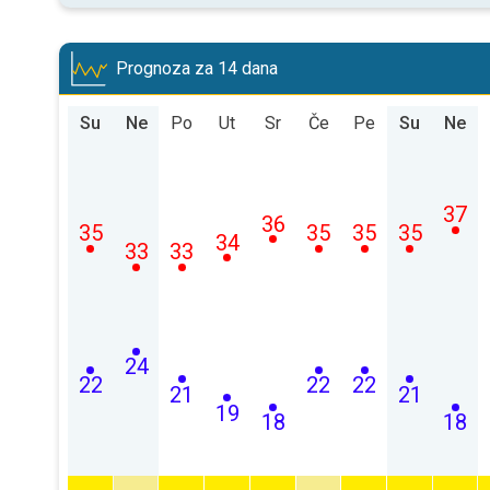
Prognoza za 14 dana
Su
Ne
Po
Ut
Sr
Če
Pe
Su
Ne
37
36
35
35
35
35
34
33
33
24
22
22
22
21
21
19
18
18