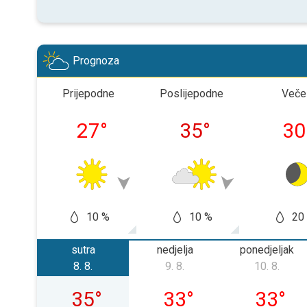
Prognoza
Prijepodne
Poslijepodne
Veče
27
°
35
°
30
10 %
10 %
20
sutra
nedjelja
ponedjeljak
8. 8.
9. 8.
10. 8.
subota, 08. 08.
nedjelja, 09. 08.
ponedjelj
35
°
33
°
33
°