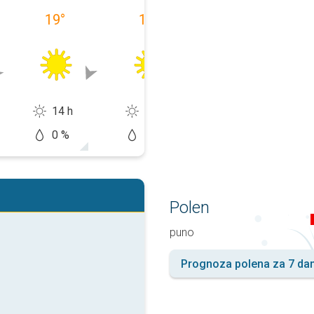
19
°
18
°
22
°
14 h
14 h
11 h
0 %
10 %
50 %
Polen
puno
Prognoza polena za 7 da