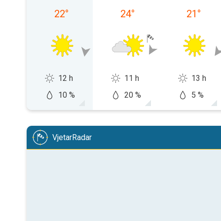
22
°
24
°
21
°
12 h
11 h
13 h
10 %
20 %
5 %
VjetarRadar