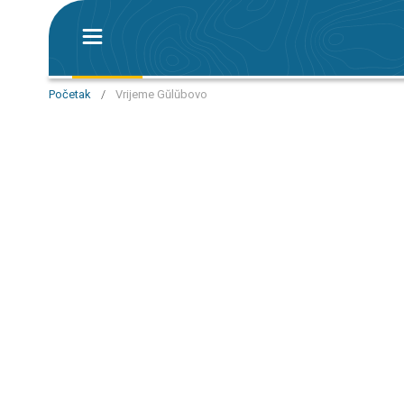
Početak
/
Vrijeme Gŭlŭbovo