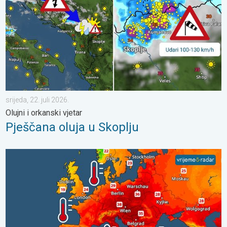
srijeda, 22. juli 2026.
Olujni i orkanski vjetar
Pješčana oluja u Skoplju
Europska mora neobično topla. Do 30 stupnjeva. . . subota, 1.