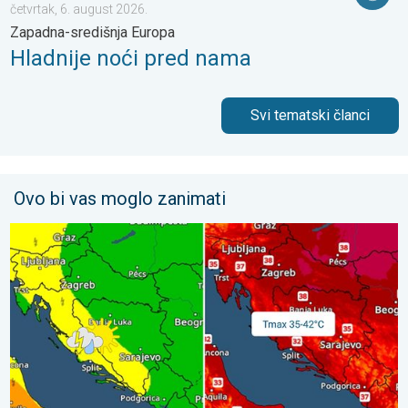
četvrtak, 6. august 2026.
Zapadna-središnja Europa
Hladnije noći pred nama
Svi tematski članci
Ovo bi vas moglo zanimati
Vrhunac toplinskog vala. Svježije u petak. Negdje stižu i pljuskov