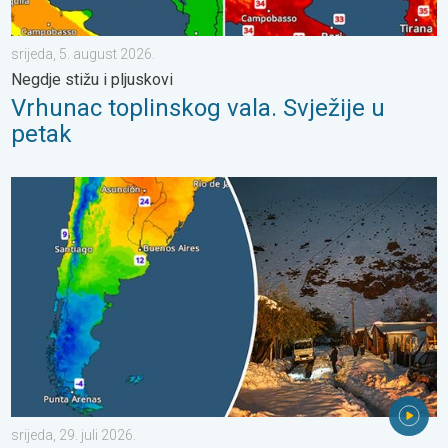
srijeda, 5. august 2026.
Negdje stižu i pljuskovi
Vrhunac toplinskog vala. Svježije u
petak
Ledeni pozdravi s južne hemisfere. Puno snijega u Andama. . . sr
srijeda, 29. juli 2026.