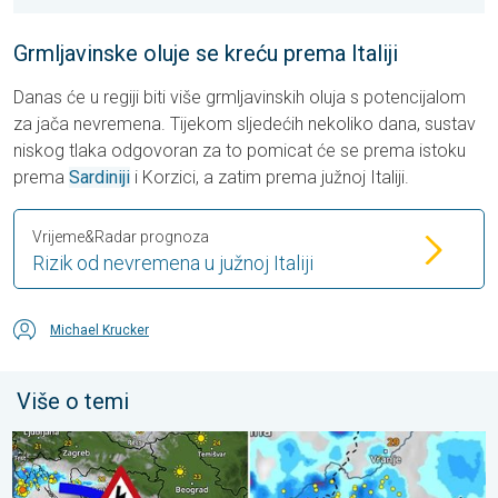
Grmljavinske oluje se kreću prema Italiji
Danas će u regiji biti više grmljavinskih oluja s potencijalom
za jača nevremena. Tijekom sljedećih nekoliko dana, sustav
niskog tlaka odgovoran za to pomicat će se prema istoku
prema
Sardiniji
i Korzici, a zatim prema južnoj Italiji.
Vrijeme&Radar prognoza
Rizik od nevremena u južnoj Italiji
Michael Krucker
Više o temi
Pješčana oluja u Skoplju. Olujni i orkanski vjetar. . . srijeda, 22. j