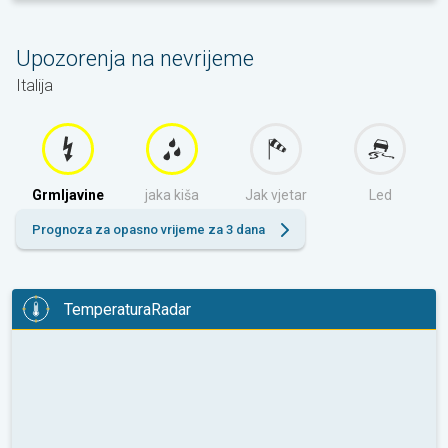
sutra
Upozorenja na nevrijeme
Italija
Grmljavine
jaka kiša
Jak vjetar
Led
Prognoza za opasno vrijeme za 3 dana
TemperaturaRadar