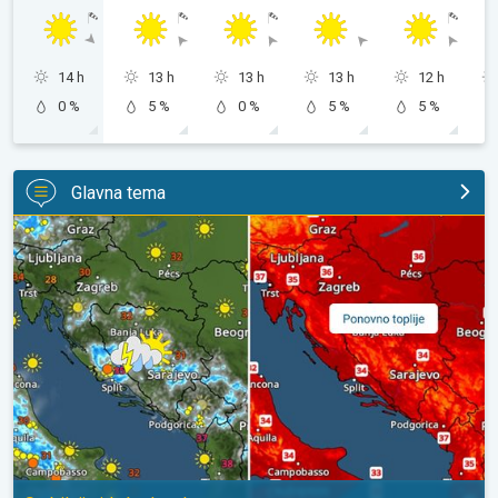
14 h
13 h
13 h
13 h
12 h
0 %
5 %
0 %
5 %
5 %
Glavna tema
Pljuskovi ponegdje, od nedjelje preko 35°C. Stabilnija iduća dva 