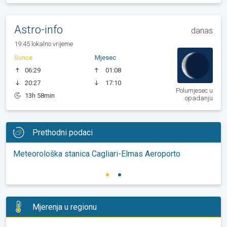
Astro-info
danas
19:45 lokalno vrijeme
Sunce
Mjesec
06:29
01:08
20:27
17:10
Polumjesec u
13h 58min
opadanju
Prethodni podaci
Meteorološka stanica Cagliari-Elmas Aeroporto
Mjerenja u regionu