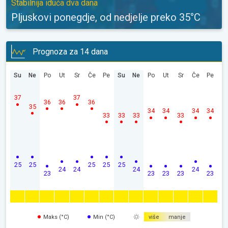
Stabilnija iduća dva dana
Pljuskovi ponegdje, od nedjelje preko 35°C
Prognoza za 14 dana
Su
Ne
Po
Ut
Sr
Če
Pe
Su
Ne
Po
Ut
Sr
Če
Pe
37
37
36
36
36
35
34
34
34
34
33
33
33
33
25
25
25
25
25
24
24
24
24
23
23
23
23
23
Maks (°C)
Min (°C)
više
manje