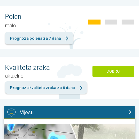
Polen
malo
Prognoza polena za 7 dana
Kvaliteta zraka
DOBRO
aktuelno
Prognoza kvaliteta zraka za 6 dana
Vijesti
Ogromni komadi leda u Poljskoj. Nevrijeme. . .