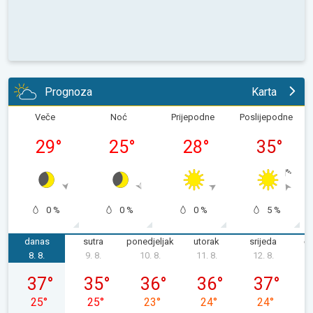
Prognoza
Karta
Veče
Noć
Prijepodne
Poslijepodne
29
°
25
°
28
°
35
°
0 %
0 %
0 %
5 %
danas
sutra
ponedjeljak
utorak
srijeda
če
8. 8.
9. 8.
10. 8.
11. 8.
12. 8.
1
subota, 08. 08.
nedjelja, 09. 08.
ponedjeljak, 10. 08.
utorak, 11. 08.
srijeda, 12. 0
37
°
35
°
36
°
36
°
37
°
25
°
25
°
23
°
24
°
24
°