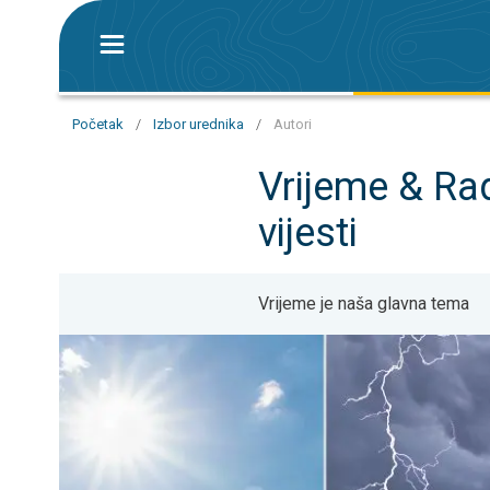
Početak
/
Izbor urednika
/
Autori
Vrijeme & Ra
vijesti
Vrijeme je naša glavna tema