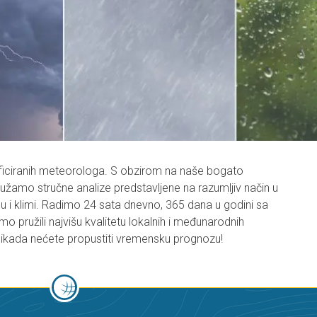
ficiranih meteorologa. S obzirom na naše bogato
ružamo stručne analize predstavljene na razumljiv način u
u i klimi. Radimo 24 sata dnevno, 365 dana u godini sa
mo pružili najvišu kvalitetu lokalnih i međunarodnih
 nikada nećete propustiti vremensku prognozu!