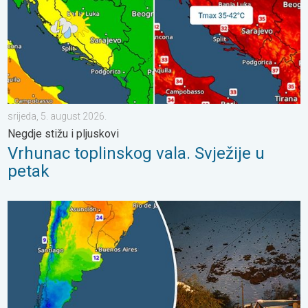
srijeda, 5. august 2026.
Negdje stižu i pljuskovi
Vrhunac toplinskog vala. Svježije u
petak
Ledeni pozdravi s južne hemisfere. Puno snijega u Andama. . . sr