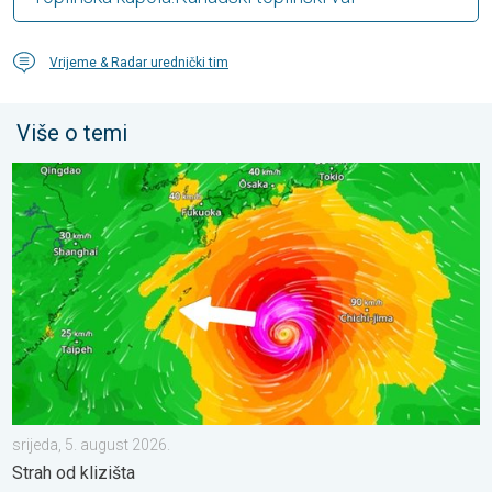
Vrijeme & Radar urednički tim
Više o temi
Japan se priprema za tajfun Dolphin. Strah od klizišta. . . srijed
srijeda, 5. august 2026.
Strah od klizišta