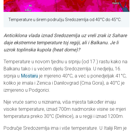
Temperature u širem području Sredozemlja od 40°C do 45°C.
Anticiklona vlada iznad Sredozemlja uz vreli zrak iz Sahare
daje ekstremne temperature toj regiji, ali i Balkanu. Je li
uzrok toplinska kupola (heat dome)?
Temperature u novom tjednu u srpnju (od 17.) rastu kako na
Balkanu tako i u većem dijelu Sredozemlja. U nedjelju, 16.
srpnja u
Mostaru
je mjereno 40°C, a već u ponedjeljak 41°C,
koliko je imala i Zenica i Danilovgrad (Crna Gora), a 40°C je
izmjereno u Podgorici.
Nije vruće samo u nizinama, viša mjesta također imaju
visoke temperature, iznad 700m nadmorske visine se mjeri
temperatura preko 30°C (Delnice), a u regiji i iznad 1200m.
Područje Sredozemlja ima i više temperature. U Italiji Rim je