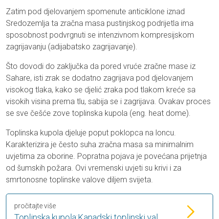
Zatim pod djelovanjem spomenute anticiklone iznad
Sredozemlja ta zračna masa pustinjskog podrijetla ima
sposobnost podvrgnuti se intenzivnom kompresijskom
zagrijavanju (adijabatsko zagrijavanje).
Što dovodi do zaključka da pored vruće zračne mase iz
Sahare, isti zrak se dodatno zagrijava pod djelovanjem
visokog tlaka, kako se djelić zraka pod tlakom kreće sa
visokih visina prema tlu, sabija se i zagrijava. Ovakav proces
se sve češće zove toplinska kupola (eng. heat dome).
Toplinska kupola djeluje poput poklopca na loncu.
Karakterizira je često suha zračna masa sa minimalnim
uvjetima za oborine. Popratna pojava je povećana prijetnja
od šumskih požara. Ovi vremenski uvjeti su krivi i za
smrtonosne toplinske valove diljem svijeta.
pročitajte više
Toplinska kupola:Kanadski toplinski val