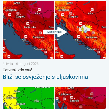
Bliži se osvježenje s pljuskovima. Četvrtak vrlo vruć. . . četvrta
četvrtak, 6. august 2026.
Četvrtak vrlo vruć
Bliži se osvježenje s pljuskovima
Vrhunac toplinskog vala. Svježije u petak. Negdje stižu i pljuskov