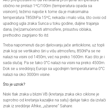
obično ne prelazi 1ºC/100m (temperatura opada sa
visinom), težimo najviše k tome da je maksimalna
temperatura T850hPa 15ºC, nekada i malo viša, što ovisi od
upadnog ugla zraka Sunca u toku godine, duljine trajanja
dana, (ne)zamućenosti atmosfere, prisustvu oblaka,
prethodno zagrijano tlo itd.
Treba napomenuti da pri djelovanju jače anticiklone, uz topli
zrak koji se vertikalno širi u višu atmosferu, 850hPa se ne
nalazi na visini od 1450m, već na preko 1600m. Kao što je i
sada slučaj. Pa se tako 0°C nalazi na visini na preko 4500m.
Dok se u središnjoj Europi sa ugodnijim temperaturama 0°C
nalazi na oko 3000m visine.
Što je uzrok?
Niski tlak zraka u blizini VB (kretanja zraka oko ciklone je
suprotno od kretanja kazaljke na satu) djeluje tako da izvlači
zrak iz središnje Afrike, „užarene“ Sahare.