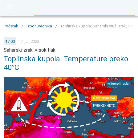
Početak
/
Izbor urednika
/
Toplinska kupola: Saharski vrući zrak, visok
17:00
17. juli 2023.
Saharski zrak, visok tlak
Toplinska kupola: Temperature preko
40°C