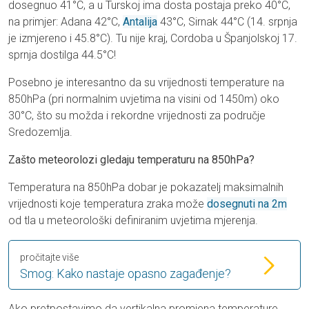
dosegnuo 41°C, a u Turskoj ima dosta postaja preko 40°C,
na primjer: Adana 42°C,
Antalija
43°C, Sirnak 44°C (14. srpnja
je izmjereno i 45.8°C). Tu nije kraj, Cordoba u Španjolskoj 17.
sprnja dostilga 44.5°C!
Posebno je interesantno da su vrijednosti temperature na
850hPa (pri normalnim uvjetima na visini od 1450m) oko
30°C, što su možda i rekordne vrijednosti za područje
Sredozemlja.
Zašto meteorolozi gledaju temperaturu na 850hPa?
Temperatura na 850hPa dobar je pokazatelj maksimalnih
vrijednosti koje temperatura zraka može
dosegnuti na 2m
od tla u meteorološki definiranim uvjetima mjerenja.
pročitajte više
Smog: Kako nastaje opasno zagađenje?
Ako pretpostavimo da vertikalna promjena temperature