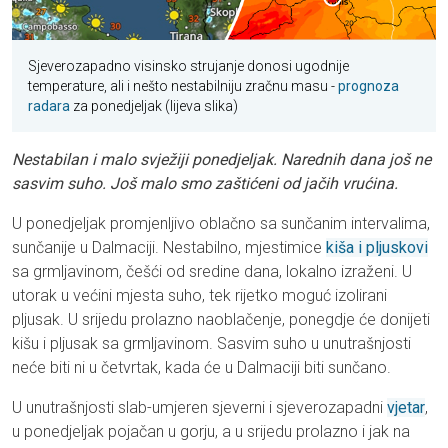
Sjeverozapadno visinsko strujanje donosi ugodnije
temperature, ali i nešto nestabilniju zračnu masu -
prognoza
radara
za ponedjeljak (lijeva slika)
Nestabilan i malo svježiji ponedjeljak. Narednih dana još ne
sasvim suho. Još malo smo zaštićeni od jačih vrućina.
U ponedjeljak promjenljivo oblačno sa sunčanim intervalima,
sunčanije u Dalmaciji. Nestabilno, mjestimice
kiša i pljuskovi
sa grmljavinom, češći od sredine dana, lokalno izraženi. U
utorak u većini mjesta suho, tek rijetko moguć izolirani
pljusak. U srijedu prolazno naoblačenje, ponegdje će donijeti
kišu i pljusak sa grmljavinom. Sasvim suho u unutrašnjosti
neće biti ni u četvrtak, kada će u Dalmaciji biti sunčano.
U unutrašnjosti slab-umjeren sjeverni i sjeverozapadni
vjetar
,
u ponedjeljak pojačan u gorju, a u srijedu prolazno i jak na