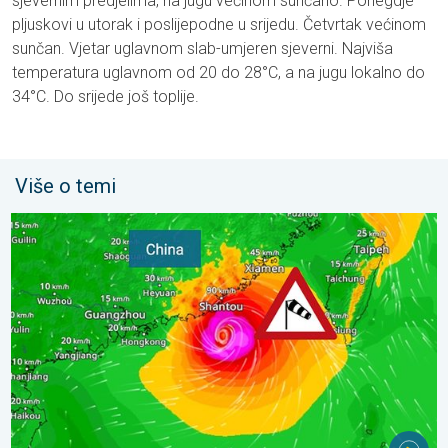
sjevernim predjelima, na jugu većinom sunčano. Ponegdje
pljuskovi u utorak i poslijepodne u srijedu. Četvrtak većinom
sunčan. Vjetar uglavnom slab-umjeren sjeverni. Najviša
temperatura uglavnom od 20 do 28°C, a na jugu lokalno do
34°C. Do srijede još toplije.
Više o temi
Upozorenje na tajfun za Kinu. Do 500 litara kiše. . . petak, 24. ju