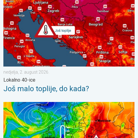
nedjelja, 2. august 2026.
Lokalno 40-ice
Još malo toplije, do kada?
Još toplije do petka, 40-ice se šire. Ljetne vrućine. . . utorak, 4