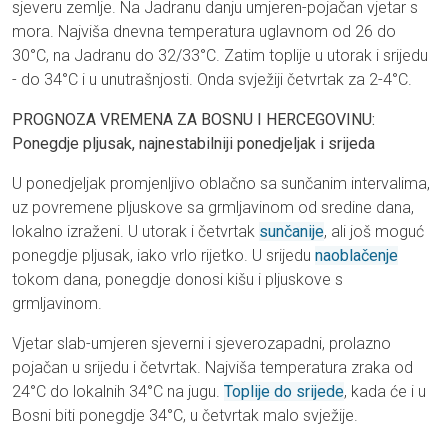
sjeveru zemlje. Na Jadranu danju umjeren-pojačan vjetar s
mora. Najviša dnevna temperatura uglavnom od 26 do
30°C, na Jadranu do 32/33°C. Zatim toplije u utorak i srijedu
- do 34°C i u unutrašnjosti. Onda svježiji četvrtak za 2-4°C.
PROGNOZA VREMENA ZA BOSNU I HERCEGOVINU:
Ponegdje pljusak, najnestabilniji ponedjeljak i srijeda
U ponedjeljak promjenljivo oblačno sa sunčanim intervalima,
uz povremene pljuskove sa grmljavinom od sredine dana,
lokalno izraženi. U utorak i četvrtak
sunčanije
, ali još moguć
ponegdje pljusak, iako vrlo rijetko. U srijedu
naoblačenje
tokom dana, ponegdje donosi kišu i pljuskove s
grmljavinom.
Vjetar slab-umjeren sjeverni i sjeverozapadni, prolazno
pojačan u srijedu i četvrtak. Najviša temperatura zraka od
24°C do lokalnih 34°C na jugu.
Toplije do srijede
, kada će i u
Bosni biti ponegdje 34°C, u četvrtak malo svježije.