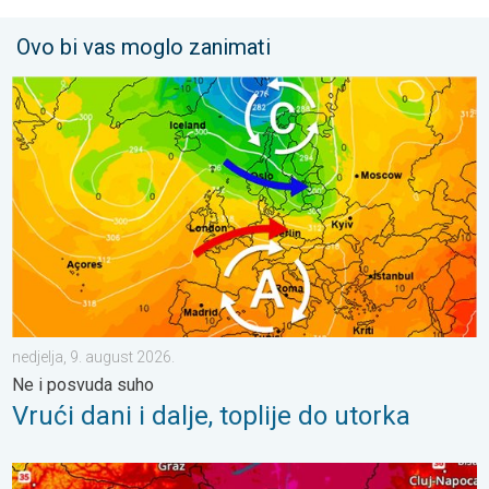
Ovo bi vas moglo zanimati
Vrući dani i dalje, toplije do utorka. Ne i posvuda suho. . . nedje
nedjelja, 9. august 2026.
Ne i posvuda suho
Vrući dani i dalje, toplije do utorka
Još malo toplije, do kada?. Lokalno 40-ice. . . nedjelja, 2. augu