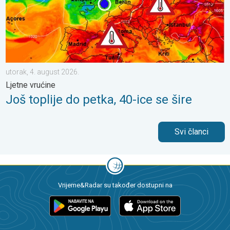
utorak, 4. august 2026.
Ljetne vrućine
Još toplije do petka, 40-ice se šire
Svi članci
Vrijeme&Radar su također dostupni na