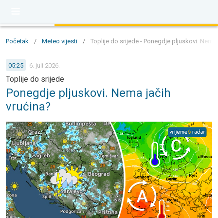
Početak
/
Meteo vijesti
/
Toplije do srijede - Ponegdje pljuskovi. Nema 
05:25
6. juli 2026.
Toplije do srijede
Ponegdje pljuskovi. Nema jačih
vrućina?