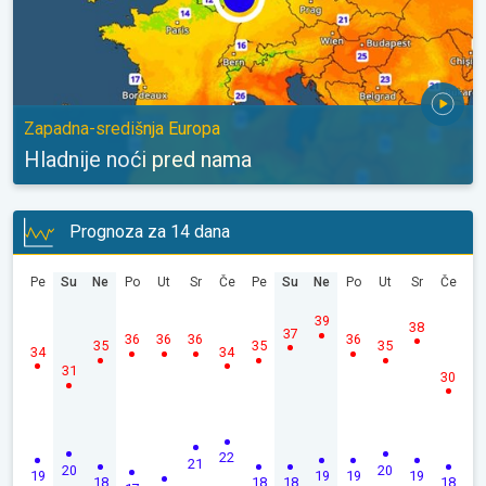
Zapadna-središnja Europa
Hladnije noći pred nama
Prognoza za 14 dana
Pe
Su
Ne
Po
Ut
Sr
Če
Pe
Su
Ne
Po
Ut
Sr
Če
39
38
37
36
36
36
36
35
35
35
34
34
31
30
22
21
20
20
19
19
19
19
18
18
18
18