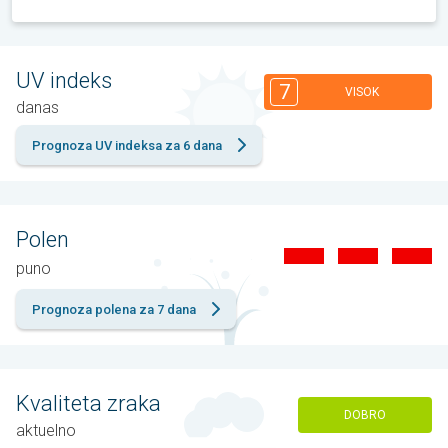
UV indeks
7
VISOK
danas
Prognoza UV indeksa za 6 dana
Polen
puno
Prognoza polena za 7 dana
Kvaliteta zraka
DOBRO
aktuelno