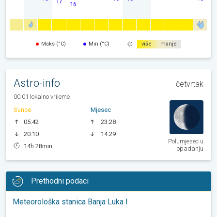
17
16
Maks (°C)
Min (°C)
više
manje
Astro-info
četvrtak
00:01 lokalno vrijeme
Sunce
Mjesec
05:42
23:28
20:10
14:29
Polumjesec u
14h 28min
opadanju
Prethodni podaci
Meteorološka stanica Banja Luka I