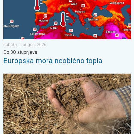
subota, 1. august 2026.
Do 30 stupnjeva
Europska mora neobično topla
Toplina isušuje tlo sve većom brzinom. Nove studije. . . četvrtak,