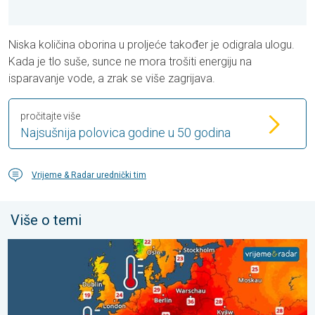
Niska količina oborina u proljeće također je odigrala ulogu.
Kada je tlo suše, sunce ne mora trošiti energiju na
isparavanje vode, a zrak se više zagrijava.
pročitajte više
Najsušnija polovica godine u 50 godina
Vrijeme & Radar urednički tim
Više o temi
Europska mora neobično topla. Do 30 stupnjeva. . . subota, 1.