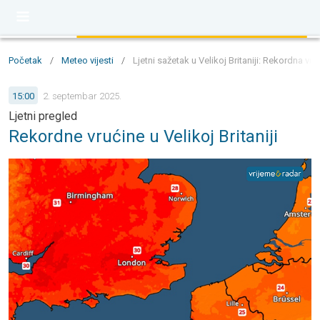
Početak
/
Meteo vijesti
/
Ljetni sažetak u Velikoj Britaniji: Rekordna vr
15:00
2. septembar 2025.
Ljetni pregled
Rekordne vrućine u Velikoj Britaniji