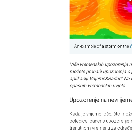
An example of a storm on the
W
Više vremenskih upozorenja može
možete pronaći upozorenja o 
aplikaciji Vrijeme&Radar? Na o
opasnih vremenskih uvjeta.
Upozorenje na nevrijeme
Kada je vrijeme loše, što može bi
poledice, baner s upozorenje
trenutnom vremenu za određenu 