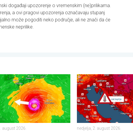
nski događaji upozorenje o vremenskim (ne)prilikama.
orenja, a ovi pragovi upozorenja označavaju stupanj
jalno može pogoditi neko područje, ali ne znači da će
menske neprilike.
. . ponedjeljak, 3. august 2026.
 priprema za tajfun Dolphin. Strah od klizišta. . . srijeda, 5. augu
Još malo toplije, do kada?. 
5. august 2026.
nedjelja, 2. august 2026.