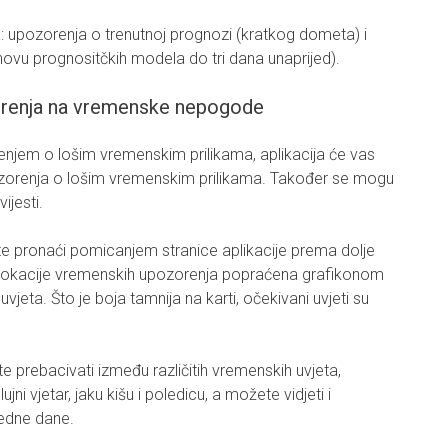
: upozorenja o trenutnoj prognozi (kratkog dometa) i
ovu prognositčkih modela do tri dana unaprijed).
zorenja na vremenske nepogode
njem o lošim vremenskim prilikama, aplikacija će vas
ozorenja o lošim vremenskim prilikama. Također se mogu
ijesti.
e pronaći pomicanjem stranice aplikacije prema dolje
m lokacije vremenskih upozorenja popraćena grafikonom
uvjeta. Što je boja tamnija na karti, očekivani uvjeti su
prebacivati ​​između različitih vremenskih uvjeta,
lujni vjetar, jaku kišu i poledicu, a možete vidjeti i
edne dane.