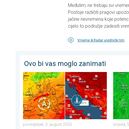
Međutim, ne trebaju svi vreme
Postoje različiti pragovi upoz
jačine nevremena koje potenci
cijelo to područje zadesiti vre
Vrijeme & Radar urednički tim
Ovo bi vas moglo zanimati
Vrlo vrući ljetni dani se nižu. Temperatura mora 27°C. 
Japan se
ponedjeljak, 3. august 2026.
srijeda, 