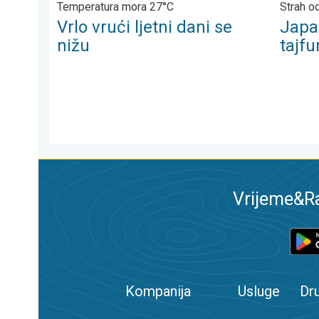
Temperatura mora 27°C
Strah od
Vrlo vrući ljetni dani se
Japa
nižu
tajfu
Vrijeme&Ra
Kompanija
Usluge
Dr