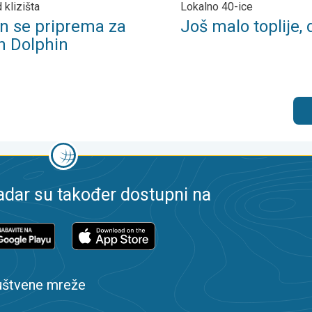
 klizišta
Lokalno 40-ice
n se priprema za
Još malo toplije,
n Dolphin
dar su također dostupni na
uštvene mreže