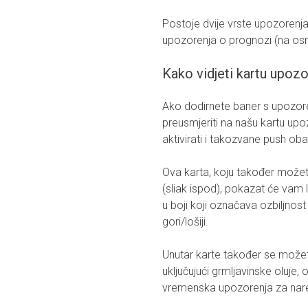
Postoje dvije vrste upozorenja
upozorenja o prognozi (na osn
Kako vidjeti kartu upo
Ako dodirnete baner s upozore
preusmjeriti na našu kartu up
aktivirati i takozvane push obav
Ova karta, koju također možet
(sliak ispod), pokazat će va
u boji koji označava ozbiljnost 
gori/lošiji.
Unutar karte također se možete 
uključujući grmljavinske oluje, o
vremenska upozorenja za nar