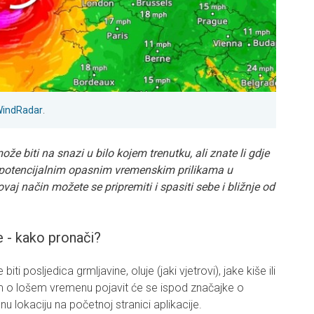
indRadar
.
 biti na snazi ​​u bilo kojem trenutku, ali znate li gdje
potencijalnim opasnim vremenskim prilikama u
vaj način možete se pripremiti i spasiti sebe i bližnje od
 - kako pronači?
ti posljedica grmljavine, oluje (jaki vjetrovi), jake kiše ili
m o lošem vremenu pojavit će se ispod značajke o
lokaciju na početnoj stranici aplikacije.