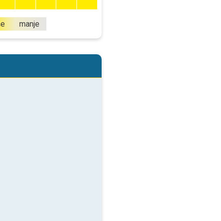
še
manje