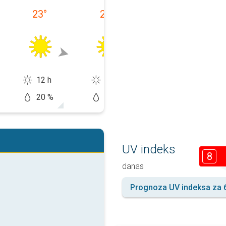
23
°
23
°
23
°
12 h
12 h
12 h
20 %
5 %
20 %
UV indeks
8
danas
Prognoza UV indeksa za 