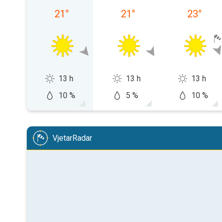
21
°
21
°
23
°
13 h
13 h
13 h
10 %
5 %
10 %
VjetarRadar