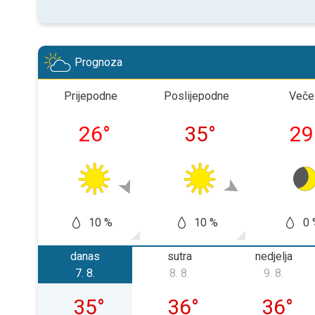
Prognoza
Prijepodne
Poslijepodne
Veče
26
°
35
°
29
10 %
10 %
0 
danas
sutra
nedjelja
7. 8.
8. 8.
9. 8.
petak, 07. 08.
subota, 08. 08.
nedjelja,
35
°
36
°
36
°