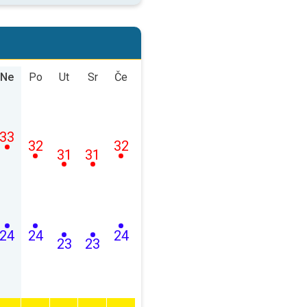
Ne
Po
Ut
Sr
Če
33
32
32
31
31
24
24
24
23
23