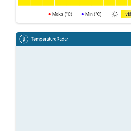
Maks (°C)
Min (°C)
vi
TemperaturaRadar