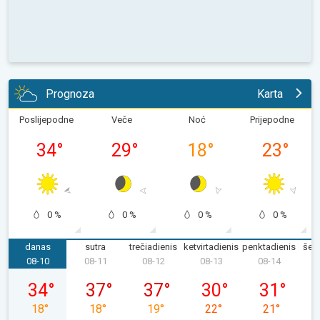
Prognoza
Karta
Poslijepodne
Veče
Noć
Prijepodne
34
°
29
°
18
°
23
°
0 %
0 %
0 %
0 %
danas
sutra
trečiadienis
ketvirtadienis
penktadienis
šeš
08-10
08-11
08-12
08-13
08-14
0
08-10, pirmadienis
08-11, antradienis
08-12, trečiadienis
08-13, ketvirtadienis
08-14, penkt
34
°
37
°
37
°
30
°
31
°
18
°
18
°
19
°
22
°
21
°