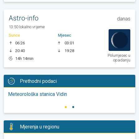
Astro-info
danas
13:50 lokalno vrijeme
Sunce
Mjesec
06:26
03:01
20:40
19:28
Polumjesec u
14h 14min
opadanju
Prethodni podaci
Meteorološka stanica Vidin
Mjerenja u regionu