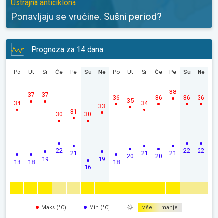
Ustrajna anticiklona
Ponavljaju se vrućine. Sušni period?
Prognoza za 14 dana
Po
Ut
Sr
Če
Pe
Su
Ne
Po
Ut
Sr
Če
Pe
Su
Ne
38
37
37
36
36
36
36
35
34
34
33
31
30
30
22
22
22
21
21
21
20
20
19
19
18
18
18
16
Maks (°C)
Min (°C)
više
manje