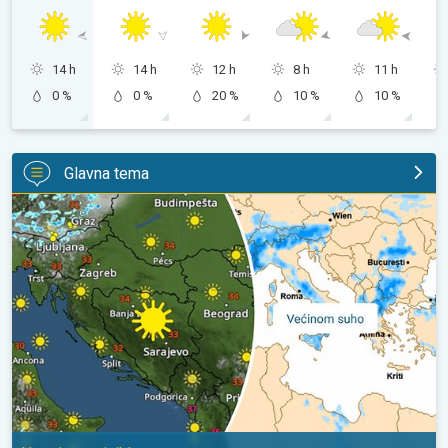
14 h
14 h
12 h
8 h
11 h
0 %
0 %
20 %
10 %
10 %
Glavna tema
Ponavljaju se vrućine. Sušni period?. Ustrajna anticiklona. . .