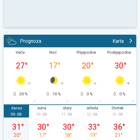
Prognoza
Karta
Veče
Noć
Prijepodne
Poslijepodne
27
°
17
°
20
°
30
°
20 %
10 %
0 %
0 %
danas
sutra
úterý
středa
čtvrtek
p
09. 08.
10. 08.
11. 08.
12. 08.
13. 08.
1
neděle 09. 08.
pondělí 10. 08.
úterý 11. 08.
středa 12. 08.
čtvrtek 13. 0
31
°
30
°
30
°
33
°
36
°
20
°
17
°
18
°
19
°
21
°