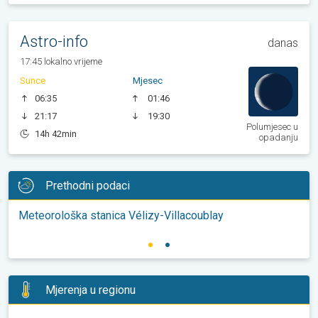
Astro-info
danas
17:45 lokalno vrijeme
Sunce
Mjesec
06:35
01:46
21:17
19:30
Polumjesec u
14h 42min
opadanju
Prethodni podaci
Meteorološka stanica Vélizy-Villacoublay
Mjerenja u regionu