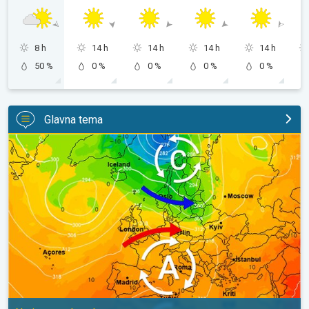
8 h
14 h
14 h
14 h
14 h
50 %
0 %
0 %
0 %
0 %
Glavna tema
Vrući dani i dalje, toplije do utorka. Ne i posvuda suho. . .