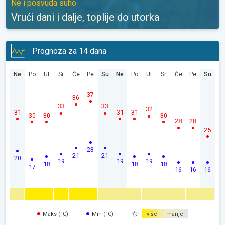
Ne i posvuda suho
Vrući dani i dalje, toplije do utorka
Prognoza za 14 dana
Ne
Po
Ut
Sr
Če
Pe
Su
Ne
Po
Ut
Sr
Če
Pe
Su
37
36
33
33
32
31
31
31
30
30
30
28
28
25
23
21
21
20
19
19
19
18
18
18
17
16
16
16
Maks (°C)
Min (°C)
više
manje