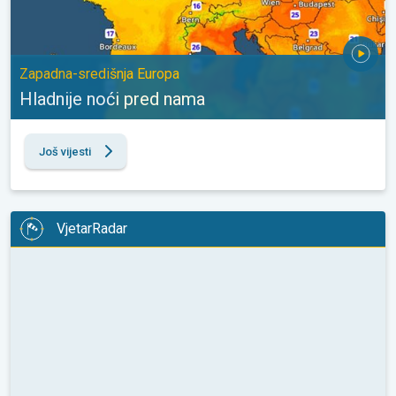
Zapadna-središnja Europa
Hladnije noći pred nama
Još vijesti
VjetarRadar