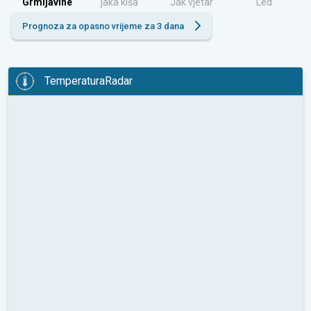
Grmljavine
jaka kiša
Jak vjetar
Led
Prognoza za opasno vrijeme za 3 dana
TemperaturaRadar