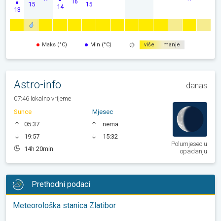
16
15
15
14
13
Maks (°C)
Min (°C)
više
manje
Astro-info
danas
07:46 lokalno vrijeme
Sunce
Mjesec
05:37
nema
19:57
15:32
Polumjesec u
14h 20min
opadanju
Prethodni podaci
Meteorološka stanica Zlatibor