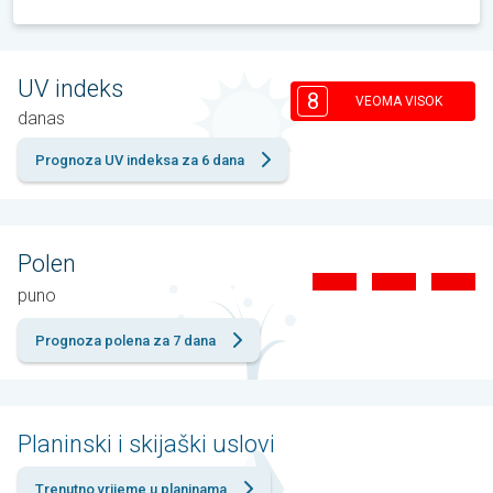
UV indeks
8
VEOMA VISOK
danas
Prognoza UV indeksa za 6 dana
Polen
puno
Prognoza polena za 7 dana
Planinski i skijaški uslovi
Trenutno vrijeme u planinama