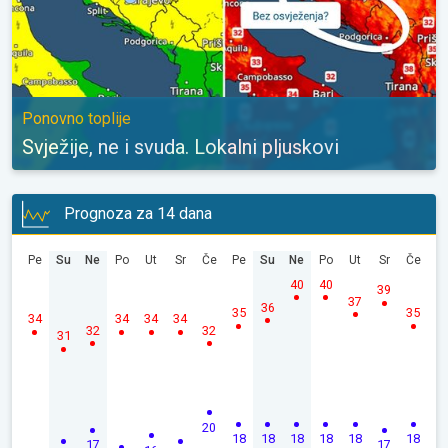
Ponovno toplije
Svježije, ne i svuda. Lokalni pljuskovi
Prognoza za 14 dana
Pe
Su
Ne
Po
Ut
Sr
Če
Pe
Su
Ne
Po
Ut
Sr
Če
40
40
39
37
36
35
35
34
34
34
34
32
32
31
20
18
18
18
18
18
18
17
17