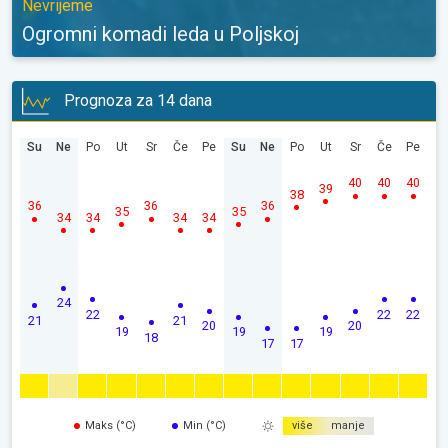
Nevrijeme
Ogromni komadi leda u Poljskoj
Prognoza za 14 dana
Su
Ne
Po
Ut
Sr
Če
Pe
Su
Ne
Po
Ut
Sr
Če
Pe
40
40
40
39
38
36
36
36
35
35
34
34
34
34
24
22
22
22
21
21
20
20
19
19
19
18
17
17
Maks (°C)
Min (°C)
više
manje