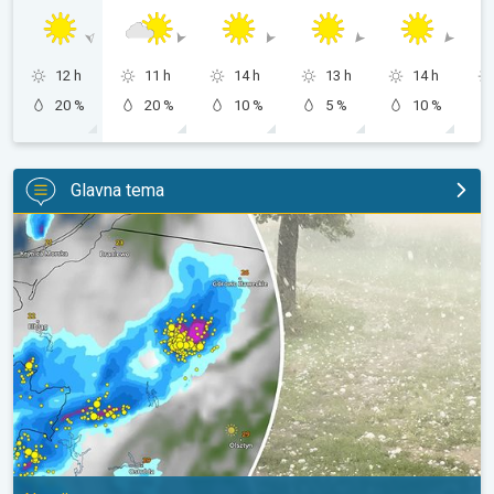
12 h
11 h
14 h
13 h
14 h
20 %
20 %
10 %
5 %
10 %
Glavna tema
Ogromni komadi leda u Poljskoj. Nevrijeme. . .