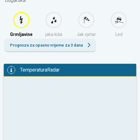
Bugarska
Grmljavine
jaka kiša
Jak vjetar
Led
Prognoza za opasno vrijeme za 3 dana
TemperaturaRadar