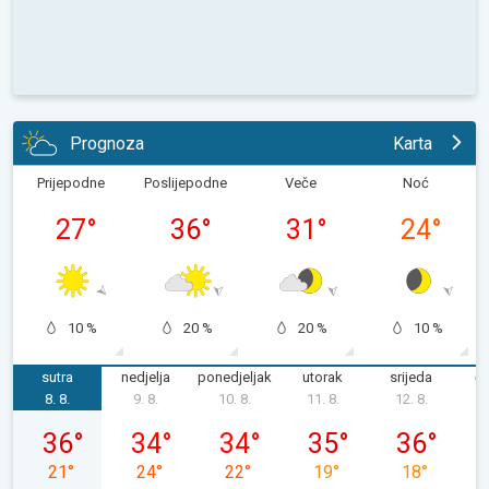
Prognoza
Karta
Prijepodne
Poslijepodne
Veče
Noć
27
°
36
°
31
°
24
°
10 %
20 %
20 %
10 %
sutra
nedjelja
ponedjeljak
utorak
srijeda
če
8. 8.
9. 8.
10. 8.
11. 8.
12. 8.
1
subota, 08. 08.
nedjelja, 09. 08.
ponedjeljak, 10. 08.
utorak, 11. 08.
srijeda, 12. 0
36
°
34
°
34
°
35
°
36
°
21
°
24
°
22
°
19
°
18
°