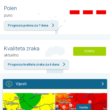
Polen
puno
Prognoza polena za 7 dana
Kvaliteta zraka
DOBRO
aktuelno
Prognoza kvaliteta zraka za 6 dana
Vijesti
Svježije, ne i svuda. Lokalni pljuskovi. Ponovno toplije. . .