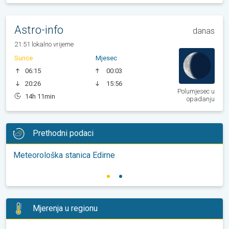
Astro-info
danas
21:51 lokalno vrijeme
Sunce
Mjesec
06:15
00:03
20:26
15:56
Polumjesec u
14h 11min
opadanju
Prethodni podaci
Meteorološka stanica Edirne
Mjerenja u regionu