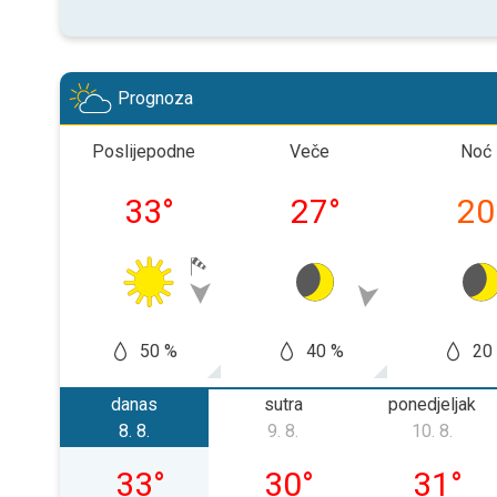
Prognoza
Poslijepodne
Veče
Noć
33
°
27
°
20
50 %
40 %
20
danas
sutra
ponedjeljak
8. 8.
9. 8.
10. 8.
subota, 08. 08.
nedjelja, 09. 08.
ponedjelj
33
°
30
°
31
°