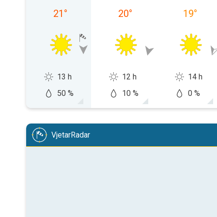
21
°
20
°
19
°
13 h
12 h
14 h
50 %
10 %
0 %
VjetarRadar