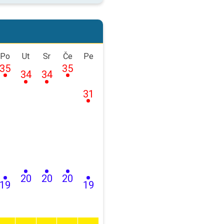
Po
Ut
Sr
Če
Pe
35
35
34
34
31
20
20
20
19
19