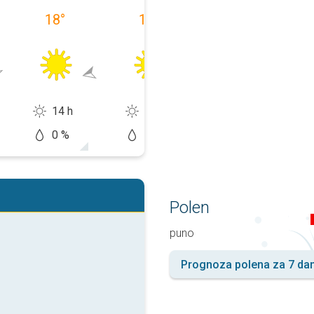
18
°
19
°
20
°
14 h
12 h
10 h
0 %
10 %
20 %
Polen
puno
Prognoza polena za 7 da