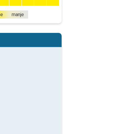
še
manje