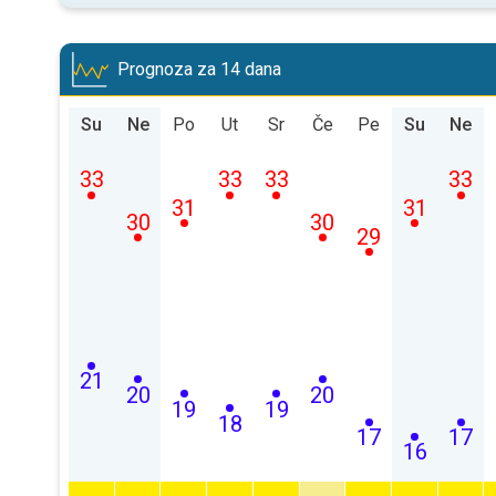
Prognoza za 14 dana
Su
Ne
Po
Ut
Sr
Če
Pe
Su
Ne
33
33
33
33
31
31
30
30
29
21
20
20
19
19
18
17
17
16