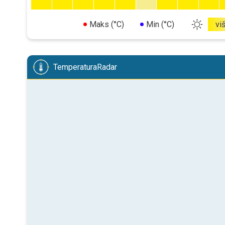
Maks (°C)
Min (°C)
vi
TemperaturaRadar