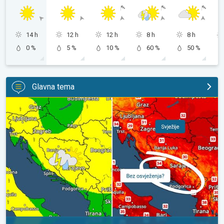
14 h
12 h
12 h
8 h
8 h
0 %
5 %
10 %
60 %
50 %
Glavna tema
Svježije, ne i svuda. Lokalni pljuskovi. Ponovno toplije. . .