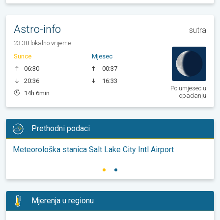
Astro-info
sutra
23:38 lokalno vrijeme
Sunce
Mjesec
06:30
00:37
20:36
16:33
Polumjesec u
14h 6min
opadanju
Prethodni podaci
Meteorološka stanica Salt Lake City Intl Airport
Mjerenja u regionu