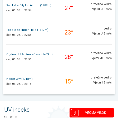
pretežno vedro
Salt Lake City Intl Airport (1288m)
27°
Vjetar J 3 m/s
čet, 06. 08. u 22:54
vedro
Tooele Bolinder Field (1317m)
23°
Vjetar J 5 m/s
čet, 06. 08. u 22:55
pretežno vedro
Ogden Hill AirForceBase (1459m)
28°
Vjetar JI 6 m/s
čet, 06. 08. u 21:55
pretežno vedro
Heber City (1718m)
15°
Vjetar I 3 m/s
čet, 06. 08. u 23:15
UV indeks
9
VEOMA VISOK
subota