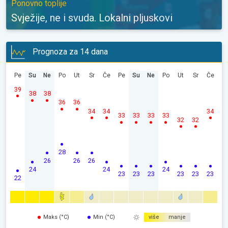
Ponovno toplije
Svježije, ne i svuda. Lokalni pljuskovi
Prognoza za 14 dana
Pe
Su
Ne
Po
Ut
Sr
Če
Pe
Su
Ne
Po
Ut
Sr
Če
39
38
38
36
36
34
34
34
33
33
33
33
32
32
28
26
26
26
24
24
24
23
23
23
23
23
23
22
Maks (°C)
Min (°C)
više
manje