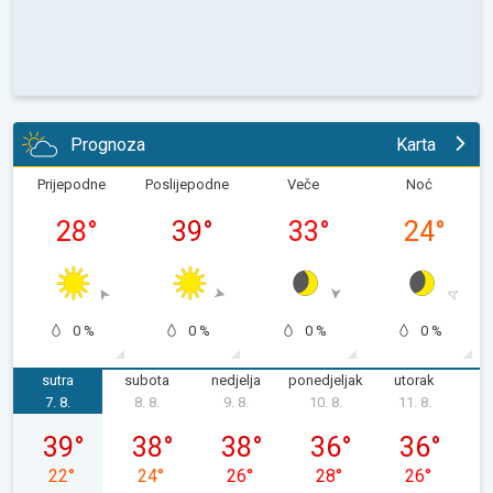
Prognoza
Karta
Prijepodne
Poslijepodne
Veče
Noć
28
°
39
°
33
°
24
°
0 %
0 %
0 %
0 %
sutra
subota
nedjelja
ponedjeljak
utorak
s
7. 8.
8. 8.
9. 8.
10. 8.
11. 8.
1
petak, 07. 08.
subota, 08. 08.
nedjelja, 09. 08.
ponedjeljak, 10. 08.
utorak, 11. 0
39
°
38
°
38
°
36
°
36
°
22
°
24
°
26
°
28
°
26
°