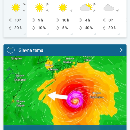
10 h
9 h
10 h
4 h
0 h
30 %
10 %
5 %
40 %
30 %
Glavna tema
Japan se priprema za tajfun Dolphin. Strah od klizišta. . .