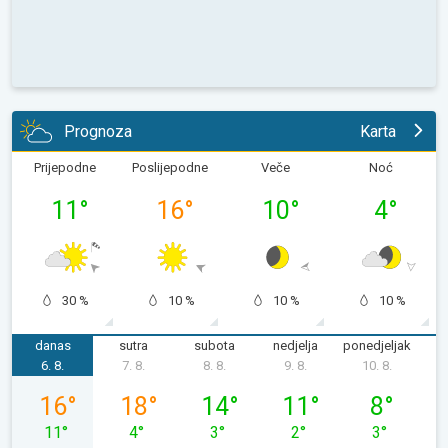
Prognoza
Karta
Prijepodne
Poslijepodne
Veče
Noć
11
°
16
°
10
°
4
°
30 %
10 %
10 %
10 %
danas
sutra
subota
nedjelja
ponedjeljak
u
6. 8.
7. 8.
8. 8.
9. 8.
10. 8.
1
četvrtak, 06. 08.
petak, 07. 08.
subota, 08. 08.
nedjelja, 09. 08.
ponedjeljak,
16
°
18
°
14
°
11
°
8
°
11
°
4
°
3
°
2
°
3
°