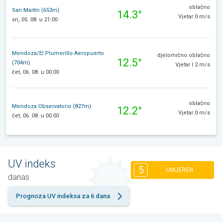
oblačno
San Martín (653m)
14.3°
Vjetar 0 m/s
sri, 05. 08. u 21:00
Mendoza/El Plumerillo Aeropuerto
djelomično oblačno
12.5°
(704m)
Vjetar I 2 m/s
čet, 06. 08. u 00:00
oblačno
Mendoza Observatorio (827m)
12.2°
Vjetar 0 m/s
čet, 06. 08. u 00:00
UV indeks
5
UMJEREN
danas
Prognoza UV indeksa za 6 dana