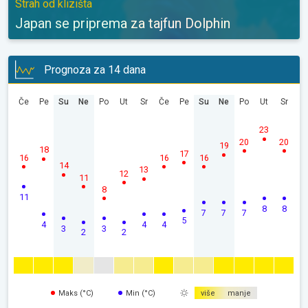
Strah od klizišta
Japan se priprema za tajfun Dolphin
Prognoza za 14 dana
Če
Pe
Su
Ne
Po
Ut
Sr
Če
Pe
Su
Ne
Po
Ut
Sr
23
20
20
19
18
17
16
16
16
14
13
12
11
8
11
8
8
7
7
7
5
4
4
4
3
3
2
2
Maks (°C)
Min (°C)
više
manje