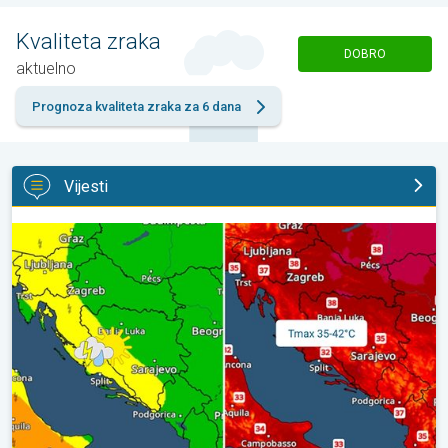
Kvaliteta zraka
DOBRO
aktuelno
Prognoza kvaliteta zraka za 6 dana
Vijesti
Vrhunac toplinskog vala. Svježije u petak. Negdje stižu i pljuskovi