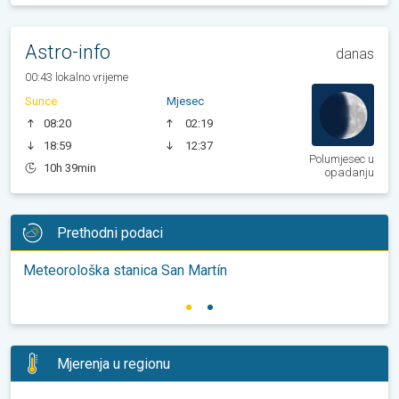
Astro-info
danas
00:43 lokalno vrijeme
Sunce
Mjesec
08:20
02:19
18:59
12:37
Polumjesec u
10h 39min
opadanju
Prethodni podaci
Meteorološka stanica San Martín
Mjerenja u regionu