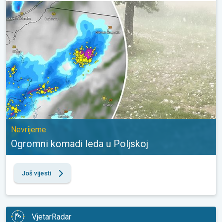
Ogromni komadi leda u Poljskoj. Nevrijeme. . .
Nevrijeme
Ogromni komadi leda u Poljskoj
Još vijesti
VjetarRadar