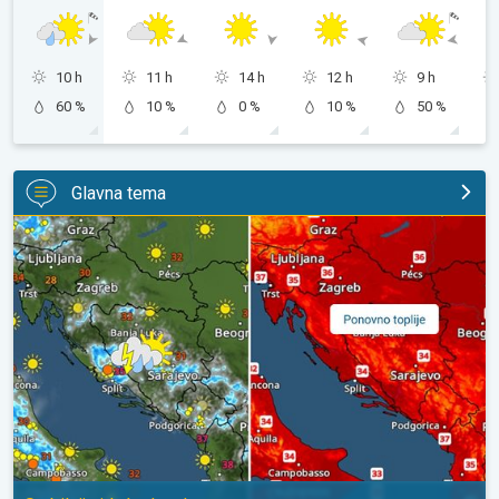
10 h
11 h
14 h
12 h
9 h
60 %
10 %
0 %
10 %
50 %
Glavna tema
Pljuskovi ponegdje, od nedjelje preko 35°C. Stabilnija iduća dva 