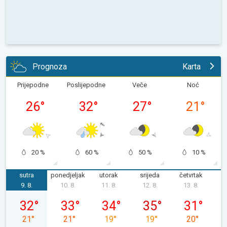
Prognoza
Karta
Prijepodne
Poslijepodne
Veče
Noć
26
°
32
°
27
°
21
°
20 %
60 %
50 %
10 %
sutra
ponedjeljak
utorak
srijeda
četvrtak
p
9. 8.
10. 8.
11. 8.
12. 8.
13. 8.
1
nedjelja, 09. 08.
ponedjeljak, 10. 08.
utorak, 11. 08.
srijeda, 12. 08.
četvrtak, 13.
32
°
33
°
34
°
35
°
31
°
21
°
21
°
19
°
19
°
20
°