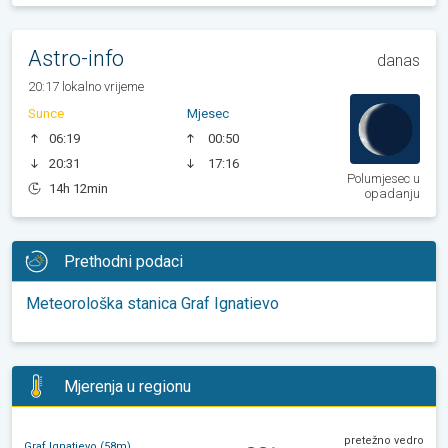
Astro-info
danas
20:17 lokalno vrijeme
Sunce
Mjesec
06:19
00:50
20:31
17:16
Polumjesec u
14h 12min
opadanju
Prethodni podaci
Meteorološka stanica Graf Ignatievo
Mjerenja u regionu
pretežno vedro
Graf Ignatievo (58m)