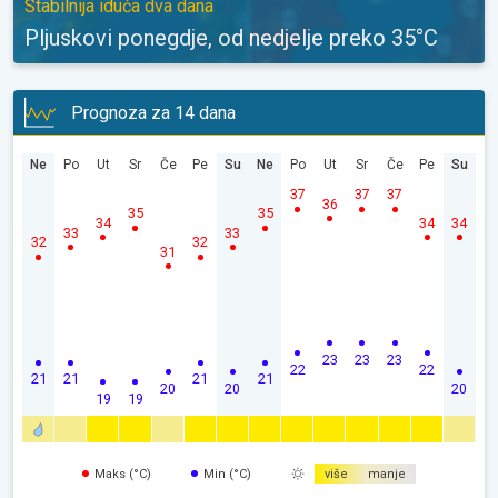
Stabilnija iduća dva dana
Pljuskovi ponegdje, od nedjelje preko 35°C
Prognoza za 14 dana
Ne
Po
Ut
Sr
Če
Pe
Su
Ne
Po
Ut
Sr
Če
Pe
Su
37
37
37
36
35
35
34
34
34
33
33
32
32
31
23
23
23
22
22
21
21
21
21
20
20
20
19
19
Maks (°C)
Min (°C)
više
manje