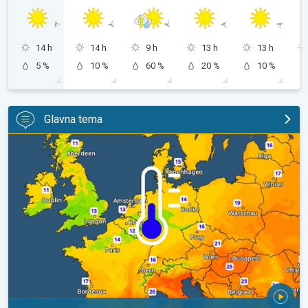
14 h
14 h
9 h
13 h
13 h
5 %
10 %
60 %
20 %
10 %
Glavna tema
Hladnije noći pred nama. Zapadna-središnja Europa. . .