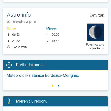
Astro-info
četvrtak
00:18 lokalno vrijeme
Sunce
Mjesec
06:53
00:09
21:22
15:44
Polumjesec u
14h 29min
opadanju
Prethodni podaci
Meteorološka stanica Bordeaux-Mérignac
Mjerenja u regionu