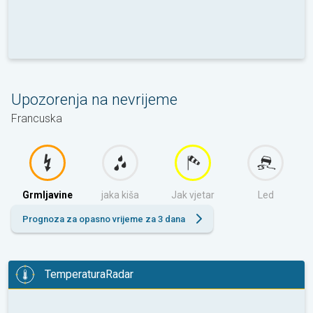
Upozorenja na nevrijeme
Francuska
Grmljavine
jaka kiša
Jak vjetar
Led
Prognoza za opasno vrijeme za 3 dana
TemperaturaRadar