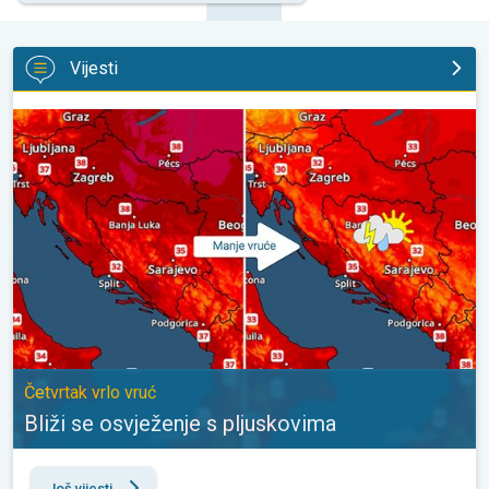
Vijesti
Bliži se osvježenje s pljuskovima. Četvrtak vrlo vruć. . .
Četvrtak vrlo vruć
Bliži se osvježenje s pljuskovima
Još vijesti