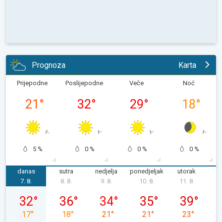
Prognoza
Karta
Prijepodne
Poslijepodne
Veče
Noć
21
°
32
°
29
°
18
°
5 %
0 %
0 %
0 %
danas
sutra
nedjelja
ponedjeljak
utorak
s
7. 8.
8. 8.
9. 8.
10. 8.
11. 8.
1
petak, 07. 08.
subota, 08. 08.
nedjelja, 09. 08.
ponedjeljak, 10. 08.
utorak, 11. 0
32
°
36
°
34
°
35
°
39
°
17
°
18
°
21
°
21
°
23
°