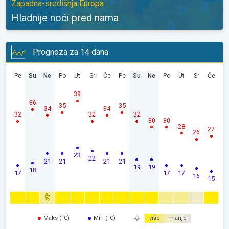
Zapadna-središnja Europa
Hladnije noći pred nama
Prognoza za 14 dana
Pe
Su
Ne
Po
Ut
Sr
Če
Pe
Su
Ne
Po
Ut
Sr
Če
39
36
35
35
34
34
32
32
32
30
30
28
27
26
23
22
21
21
21
21
19
19
18
17
17
17
16
15
Maks (°C)
Min (°C)
više
manje