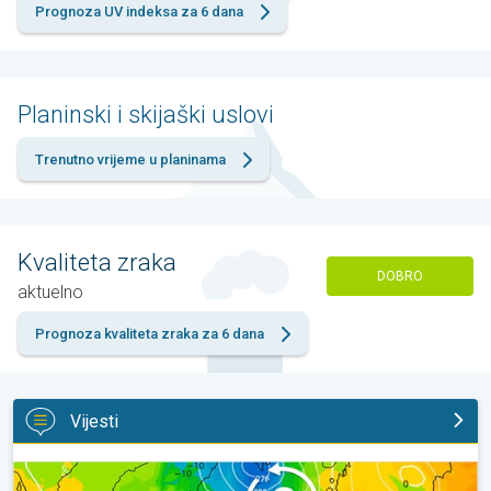
Prognoza UV indeksa za 6 dana
Planinski i skijaški uslovi
Trenutno vrijeme u planinama
Kvaliteta zraka
DOBRO
aktuelno
Prognoza kvaliteta zraka za 6 dana
Vijesti
Vrući dani i dalje, toplije do utorka. Ne i posvuda suho. . .