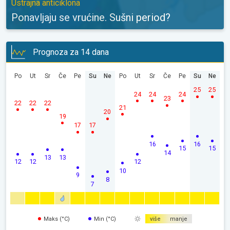
Ustrajna anticiklona
Ponavljaju se vrućine. Sušni period?
Prognoza za 14 dana
Po
Ut
Sr
Če
Pe
Su
Ne
Po
Ut
Sr
Če
Pe
Su
Ne
25
25
24
24
24
23
22
22
22
21
20
19
17
17
16
16
15
15
14
13
13
12
12
12
10
9
8
7
Maks (°C)
Min (°C)
više
manje