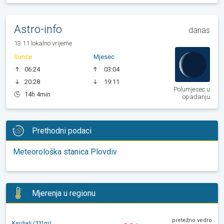
Astro-info
danas
13:11 lokalno vrijeme
Sunce
Mjesec
06:24
03:04
20:28
19:11
Polumjesec u
14h 4min
opadanju
Prethodni podaci
Meteorološka stanica Plovdiv
Mjerenja u regionu
pretežno vedro
Kardjali (331m)