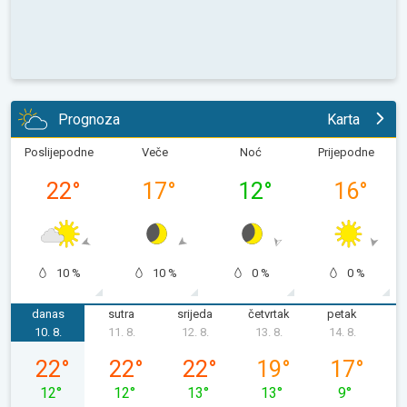
Prognoza
Karta
Poslijepodne
Veče
Noć
Prijepodne
22
°
17
°
12
°
16
°
10 %
10 %
0 %
0 %
danas
sutra
srijeda
četvrtak
petak
s
10. 8.
11. 8.
12. 8.
13. 8.
14. 8.
1
ponedjeljak, 10. 08.
utorak, 11. 08.
srijeda, 12. 08.
četvrtak, 13. 08.
petak, 14. 08
22
°
22
°
22
°
19
°
17
°
12
°
12
°
13
°
13
°
9
°