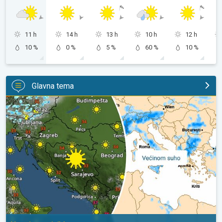
11 h
14 h
13 h
10 h
12 h
10 %
0 %
5 %
60 %
10 %
Glavna tema
Ponavljaju se vrućine. Sušni period?. Ustrajna anticiklona. . .