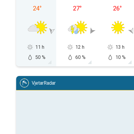
24
°
27
°
26
°
11 h
12 h
13 h
50 %
60 %
10 %
VjetarRadar