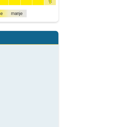
še
manje