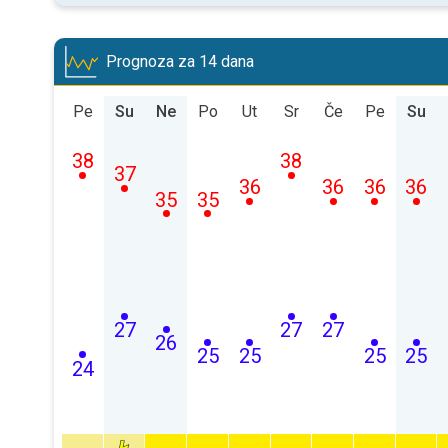
Prognoza za 14 dana
Pe
Su
Ne
Po
Ut
Sr
Če
Pe
Su
38
38
37
36
36
36
36
35
35
27
27
27
26
25
25
25
25
24