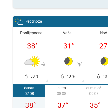
Prognoza
Poslijepodne
Veče
Noć
38
°
31
°
27
50 %
40 %
10
danas
sutra
duminică
07.08
08.08
09.08
vineri, 07.08
sâmbătă, 08.08
duminică
38
°
37
°
35
°