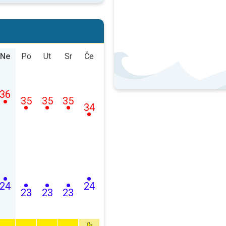
Ne
Po
Ut
Sr
Če
36
35
35
35
34
24
24
23
23
23