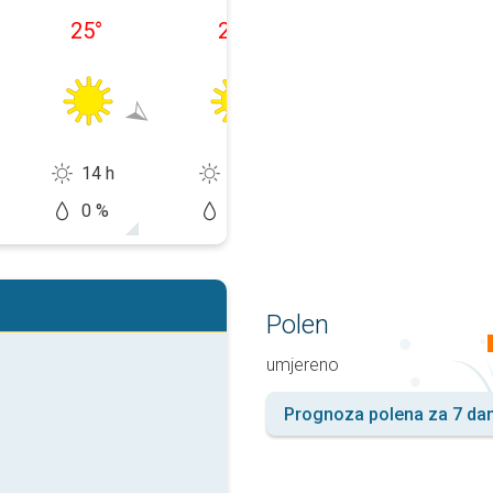
25
°
25
°
27
°
14 h
14 h
12 h
0 %
0 %
20 %
Polen
umjereno
Prognoza polena za 7 da