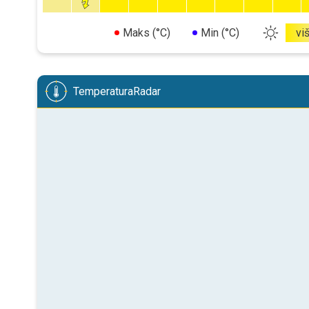
Maks (°C)
Min (°C)
vi
TemperaturaRadar