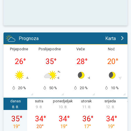
Prognoza
Karta
Prijepodne
Poslijepodne
Veče
Noć
26
°
35
°
28
°
20
°
20 %
50 %
20 %
10 %
danas
sutra
ponedjeljak
utorak
srijeda
če
8. 8.
9. 8.
10. 8.
11. 8.
12. 8.
1
subota, 08. 08.
nedjelja, 09. 08.
ponedjeljak, 10. 08.
utorak, 11. 08.
srijeda, 12. 0
35
°
34
°
34
°
36
°
34
°
19
°
20
°
19
°
17
°
19
°