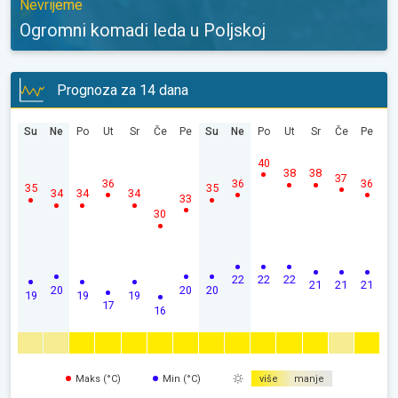
Nevrijeme
Ogromni komadi leda u Poljskoj
Prognoza za 14 dana
Su
Ne
Po
Ut
Sr
Če
Pe
Su
Ne
Po
Ut
Sr
Če
Pe
40
38
38
37
36
36
36
35
35
34
34
34
33
30
22
22
22
21
21
21
20
20
20
19
19
19
17
16
Maks (°C)
Min (°C)
više
manje