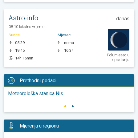
Astro-info
danas
08:10 lokalno vrijeme
Sunce
Mjesec
05:29
nema
19:45
16:34
Polumjesec u
14h 16min
opadanju
Prethodni podaci
Meteorološka stanica Nis
Mjerenja u regionu