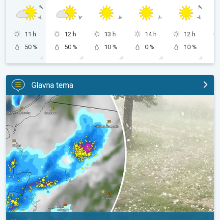
11 h
12 h
13 h
14 h
12 h
50 %
50 %
10 %
0 %
10 %
Glavna tema
Ogromni komadi leda u Poljskoj. Nevrijeme. . .