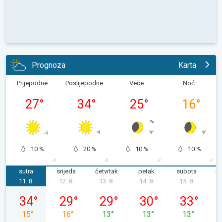
Prognoza
Karta
Prijepodne
Poslijepodne
Veče
Noć
27
°
34
°
25
°
16
°
10 %
20 %
10 %
10 %
sutra
srijeda
četvrtak
petak
subota
ne
11. 8.
12. 8.
13. 8.
14. 8.
15. 8.
1
utorak, 11. 08.
srijeda, 12. 08.
četvrtak, 13. 08.
petak, 14. 08.
subota, 15. 
34
°
29
°
29
°
30
°
33
°
15
°
16
°
13
°
13
°
13
°