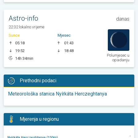
Astro-info
danas
22:32 lokalno vrijeme
Sunce
Mjesec
05:18
01:43
19:52
18:48
Polumjesec u
14h 34min
opadanju
Prethodni podaci
Meteorološka stanica Nyírkáta Herczeghtanya
Mjerenja u regionu
-
Nyírkáta Herczeghtanya (150m)