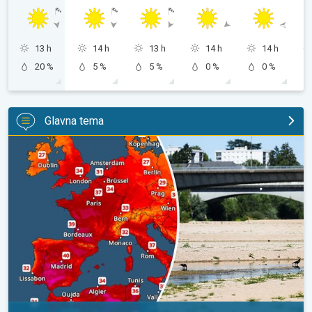
13 h
14 h
13 h
14 h
14 h
20 %
5 %
5 %
0 %
0 %
Glavna tema
Ljeto u Zapadnoj Europi na rekordnom kursu. Toplije i suše nego 