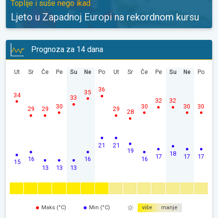
Toplije i suše nego ikad
Ljeto u Zapadnoj Europi na rekordnom kursu
Prognoza za 14 dana
Ut
Sr
Če
Pe
Su
Ne
Po
Ut
Sr
Če
Pe
Su
Ne
Po
36
35
34
33
32
32
30
30
30
30
29
29
29
28
21
21
19
18
17
17
17
16
16
16
15
13
13
13
Maks (°C)
Min (°C)
više
manje