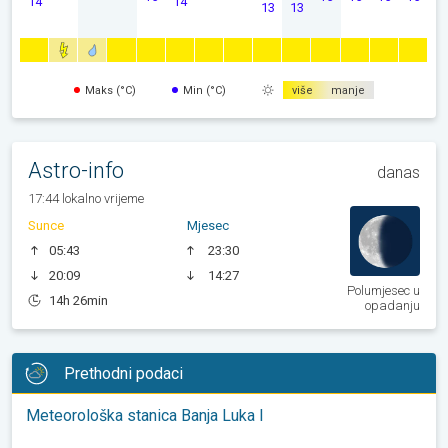
14
14
13
13
Maks (°C)
Min (°C)
više
manje
Astro-info
danas
17:44 lokalno vrijeme
Sunce
Mjesec
05:43
23:30
20:09
14:27
Polumjesec u
14h 26min
opadanju
Prethodni podaci
Meteorološka stanica Banja Luka I