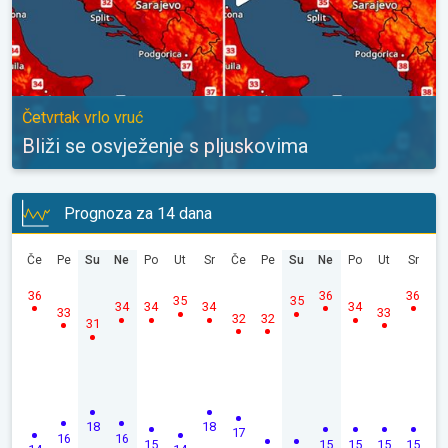
Četvrtak vrlo vruć
Bliži se osvježenje s pljuskovima
Prognoza za 14 dana
Če
Pe
Su
Ne
Po
Ut
Sr
Če
Pe
Su
Ne
Po
Ut
Sr
36
36
36
35
35
34
34
34
34
33
33
32
32
31
18
18
17
16
16
15
15
15
15
15