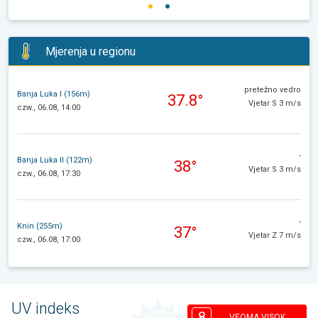
Mjerenja u regionu
pretežno vedro
Banja Luka I (156m)
37.8°
Vjetar S 3 m/s
czw., 06.08, 14:00
-
Banja Luka II (122m)
38°
Vjetar S 3 m/s
czw., 06.08, 17:30
-
Knin (255m)
37°
Vjetar Z 7 m/s
czw., 06.08, 17:00
UV indeks
8
VEOMA VISOK