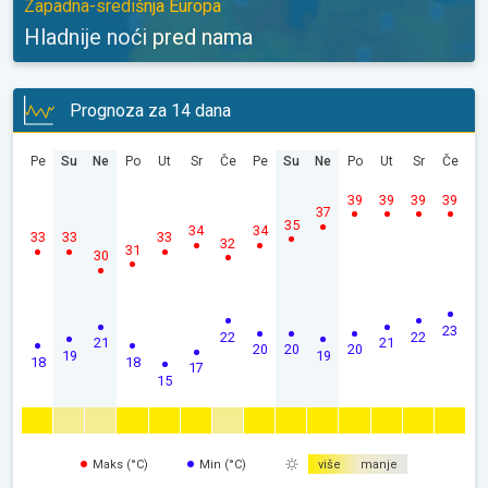
Zapadna-središnja Europa
Hladnije noći pred nama
Prognoza za 14 dana
Pe
Su
Ne
Po
Ut
Sr
Če
Pe
Su
Ne
Po
Ut
Sr
Če
39
39
39
39
37
35
34
34
33
33
33
32
31
30
23
22
22
21
21
20
20
20
19
19
18
18
17
15
Maks (°C)
Min (°C)
više
manje