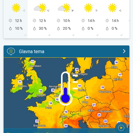
12 h
12 h
10 h
14 h
14 h
10 %
30 %
20 %
0 %
0 %
Glavna tema
Hladnije noći pred nama. Zapadna-središnja Europa. . .