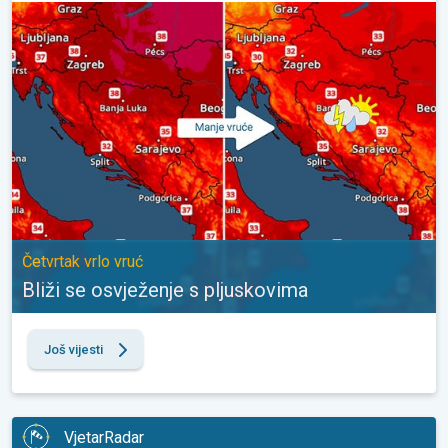
Bliži se osvježenje s pljuskovima. Četvrtak vrlo vruć. . .
Četvrtak vrlo vruć
Bliži se osvježenje s pljuskovima
Još vijesti
VjetarRadar