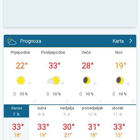
Prognoza
Karta
Prijepodne
Poslijepodne
Veče
Noć
22
°
33
°
28
°
19
°
10 %
10 %
10 %
10 %
danas
sutra
nedjelja
ponedjeljak
utorak
s
7. 8.
8. 8.
9. 8.
10. 8.
11. 8.
1
petak, 07. 08.
subota, 08. 08.
nedjelja, 09. 08.
ponedjeljak, 10. 08.
utorak, 11. 0
33
°
33
°
30
°
31
°
33
°
18
°
19
°
21
°
18
°
15
°