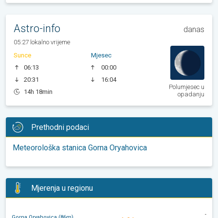
Astro-info
danas
05:27 lokalno vrijeme
Sunce
Mjesec
06:13
00:00
20:31
16:04
Polumjesec u
14h 18min
opadanju
Prethodni podaci
Meteorološka stanica Gorna Oryahovica
Mjerenja u regionu
-
Gorna Oryahovica (86m)