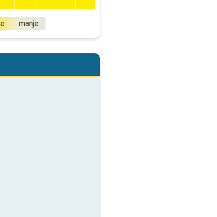
še
manje