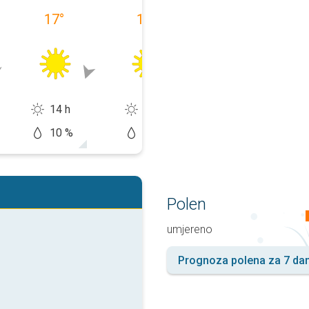
17
°
15
°
17
°
14 h
14 h
13 h
10 %
0 %
20 %
Polen
umjereno
Prognoza polena za 7 da