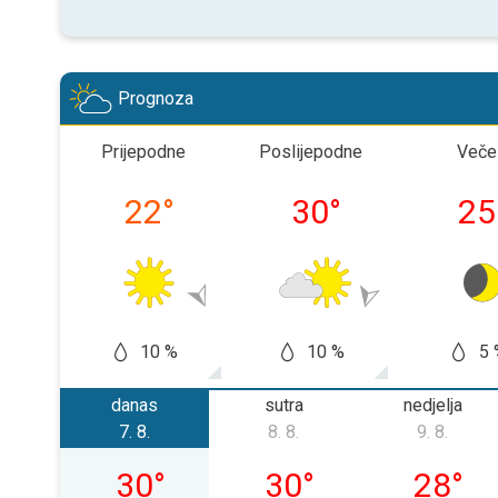
Prognoza
Prijepodne
Poslijepodne
Veče
22
°
30
°
25
10 %
10 %
5 
danas
sutra
nedjelja
7. 8.
8. 8.
9. 8.
petak, 07. 08.
subota, 08. 08.
nedjelja,
30
°
30
°
28
°