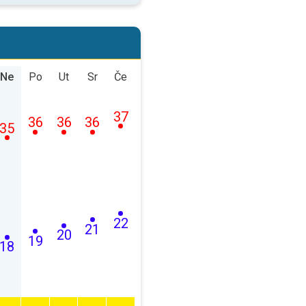
Ne
Po
Ut
Sr
Če
37
36
36
36
35
22
21
20
19
18