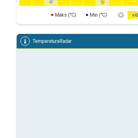
Maks (°C)
Min (°C)
vi
TemperaturaRadar