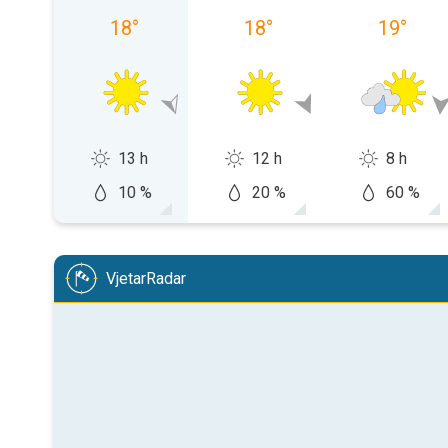
18
°
18
°
19
°
13 h
12 h
8 h
10 %
20 %
60 %
VjetarRadar